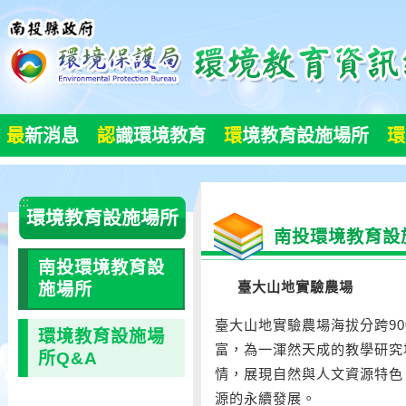
跳
到
主
要
內
容
最
新消息
認
識環境教育
環
境教育設施場所
環
區
塊
:::
環境教育設施場所
南投環境教育設
南投環境教育設
臺大山地實驗農場
施場所
臺大山地實驗農場海拔分跨90
環境教育設施場
富，為一渾然天成的教學研究
所Q&A
情，展現自然與人文資源特色
源的永續發展。