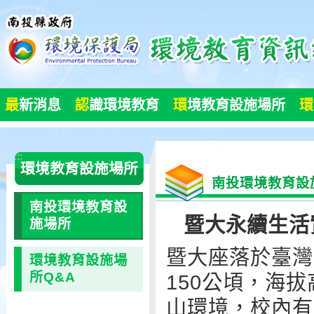
跳
到
主
要
內
容
最
新消息
認
識環境教育
環
境教育設施場所
環
區
塊
:::
環境教育設施場所
南投環境教育設
南投環境教育設
暨大永續生活
施場所
暨大座落於臺灣
環境教育設施場
所Q&A
150公頃，海拔
山環境，校內有