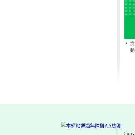
資
動
Cop