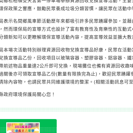
間鄉松柏嶺受天宮第一停車場舉辦資源回收兌換宣導活動，主要
環保政策之響應，鼓勵民眾養成垃圾分類習慣，讓民眾在活動中
局表示名間鄉風車節活動歷年來都吸引許多民眾踴躍參加，並藉
，然而環保局的宣導方式也設計了富有教育性及育樂性的互動式
分類新知可以更瞭解環保宣導活動內容，提高宣導效益並擴大教
局本場次活動特別辦理資源回收物兌換宣導品好康，民眾在活動
兌換宣導品乙份，回收項目以玻璃容器、塑膠容器、鋁容器、鐵
帶前述物品重量達2公斤即可兌換，現場攤位也備有資源回收趣
過關後亦可領取宣導品乙份(數量有限換完為止)，歡迎民眾踴躍
清除內容物，也請民眾共同維護環境的整潔。(相關活動訊息可至
縣政府環境保護局關心您！