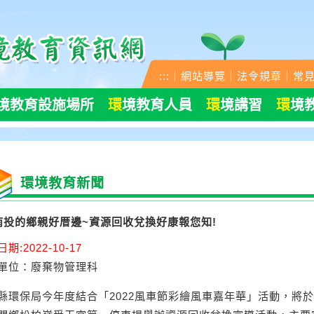
:::
｜
網站導覽
｜
法令規章
｜
常
境教育設施場所
環
境教育人員
環
境講習
環
境
環境教育新聞
南投的鄉親好厝邊~資源回收兌換好康報您知!
期:2022-10-17
單位
：廢棄物管理科
縣環保局今年度結合「2022風車節彩繪風車嘉年華」活動，將於111