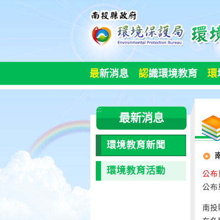
跳
到
主
要
內
容
最
新消息
認
識環境教育
環
區
塊
:::
最新消息
環境教育新聞
環境教育活動
公布日
公布
南投