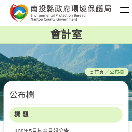
跳
到
主
要
會計室
內
容
區
塊
:::
首頁
／
公布欄
公布欄
標 題
108年5月基金月報公告