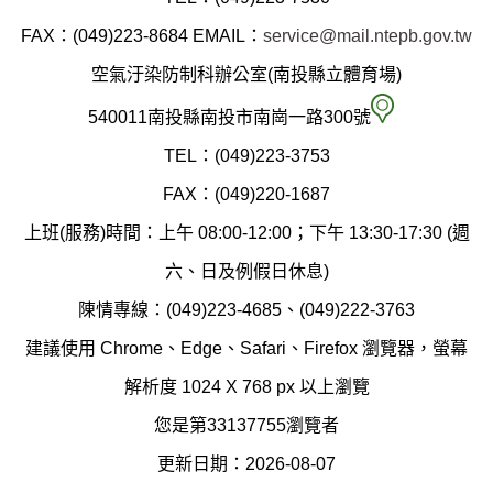
縣
FAX：(049)223-8684
EMAIL：
service@mail.ntepb.gov.tw
政
空氣汙染防制科辦公室(南投縣立體育場)
府
空
540011南投縣南投市南崗一路300號
環
氣
TEL：(049)223-3753
境
汙
FAX：(049)220-1687
保
染
上班(服務)時間：上午 08:00-12:00；下午 13:30-17:30 (週
護
防
六、日及例假日休息)
局
制
陳情專線：(049)223-4685、(049)222-3763
辦
科
建議使用 Chrome、Edge、Safari、Firefox 瀏覽器，螢幕
公
辦
解析度 1024 X 768 px 以上瀏覽
室
公
您是第33137755瀏覽者
地
室
更新日期：2026-08-07
圖