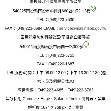
南投縣政府環境保護局辦公室
南
540225南投縣南投市中興路660號c棟2、3樓
投
TEL：(049)223-7530
縣
FAX：(049)223-8684
EMAIL：
service@mail.ntepb.gov.tw
政
空氣汙染防制科辦公室(南投縣立體育場)
府
空
540011南投縣南投市南崗一路300號
環
氣
TEL：(049)223-3753
境
汙
FAX：(049)220-1687
保
染
上班(服務)時間：上午 08:00-12:00；下午 13:30-17:30 (週
護
防
六、日及例假日休息)
局
制
陳情專線：(049)223-4685、(049)222-3763
辦
科
建議使用 Chrome、Edge、Safari、Firefox 瀏覽器，螢幕
公
辦
解析度 1024 X 768 px 以上瀏覽