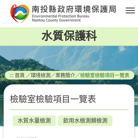
跳
到
主
要
水質保護科
內
容
區
塊
:::
首頁
／
環境檢測
／
業務簡介
／
檢驗室檢驗項目一覽表
檢驗室檢驗項目一覽表
水質水量檢測
飲用水檢測類檢測