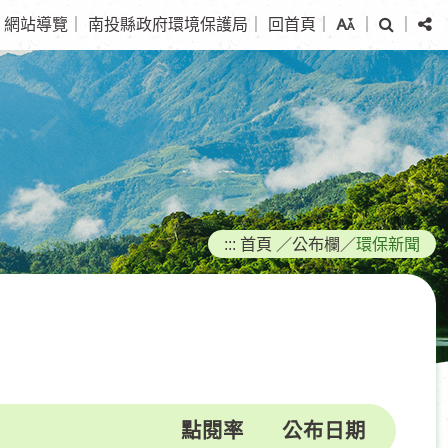
搜
分
網站導覽
｜
南投縣政府環境保護局
｜
回首頁
｜
｜
｜
尋
享
:::
首頁
／
公布欄
／
環保新聞
點閱率
公布日期