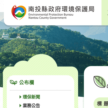
跳
到
主
要
內
容
區
塊
:::
公布欄
環保新聞
標 
業務公告