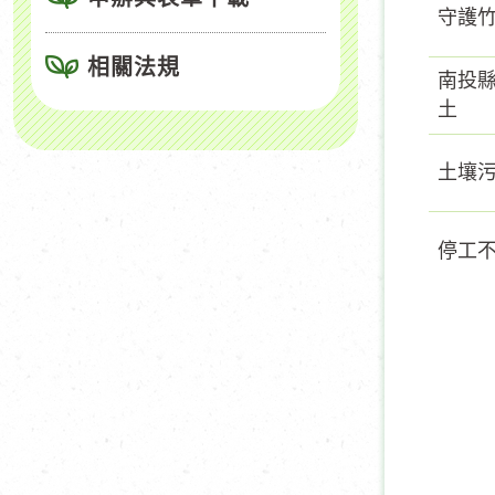
守護
相關法規
南投
土
土壤
停工