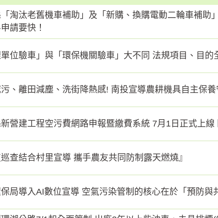
縣「淘汰老舊機車補助」及「新購、換購電動二輪車補助
半申請要快！
理單位驗車」與「環保機關驗車」大不同 法規項目、目的
污、離田減塵、洗街降熱感! 南投宣導農耕機具自主保
新營建工程空污費網路申報暨繳費系統 7月1日正式上線
技巡查結合村里宣導 攜手農友共同防制露天燃燒』
保局導入AI數位宣導 空氣污染管制的核心在於「預防與