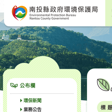
跳
到
主
要
內
容
區
塊
:::
公布欄
環保新聞
標 
業務公告