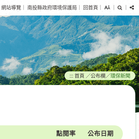
搜
分
網站導覽
｜
南投縣政府環境保護局
｜
回首頁
｜
｜
｜
尋
享
:::
首頁
／
公布欄
／
環保新聞
點閱率
公布日期