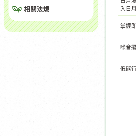
日月潭
入日
相關法規
掌握
噪音擾
低碳