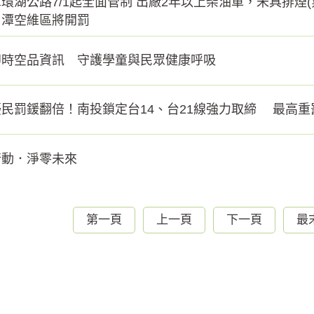
環湖公路7/1起全面管制 出廠2年以上柴油車，未具排煙
月潭空維區將開罰
即時空品資訊 守護學童與民眾健康呼吸
民罰鍰翻倍！南投鎖定台14、台21線強力取締 最高重
行動．淨零未來
第一頁
上一頁
下一頁
最