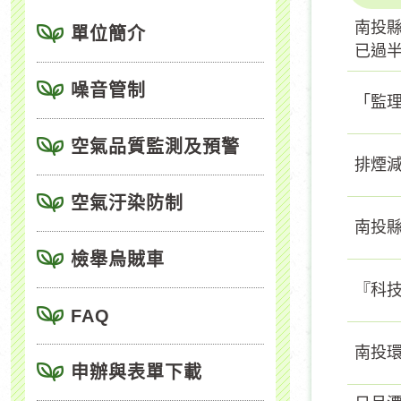
南投
單位簡介
已過
噪音管制
「監
空氣品質監測及預警
排煙減
空氣汙染防制
南投縣
檢舉烏賊車
『科
FAQ
南投環
申辦與表單下載