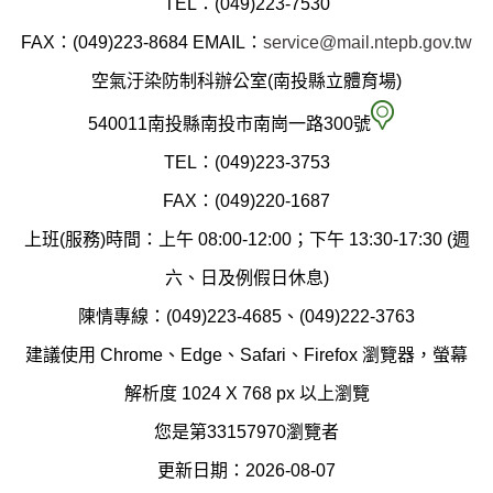
TEL：(049)223-7530
縣
FAX：(049)223-8684
EMAIL：
service@mail.ntepb.gov.tw
政
空氣汙染防制科辦公室(南投縣立體育場)
府
空
540011南投縣南投市南崗一路300號
環
氣
TEL：(049)223-3753
境
汙
FAX：(049)220-1687
保
染
上班(服務)時間：上午 08:00-12:00；下午 13:30-17:30 (週
護
防
六、日及例假日休息)
局
制
陳情專線：(049)223-4685、(049)222-3763
辦
科
建議使用 Chrome、Edge、Safari、Firefox 瀏覽器，螢幕
公
辦
解析度 1024 X 768 px 以上瀏覽
室
公
您是第33157970瀏覽者
地
室
更新日期：2026-08-07