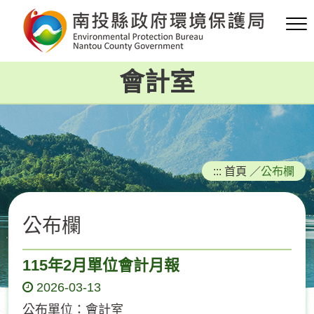
跳
到
主
要
會計室
內
容
區
塊
:::
首頁
／
公布欄
公布欄
115年2月單位會計月報
2026-03-13
公布單位：會計室