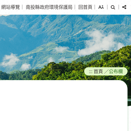
搜
分
網站導覽
｜
南投縣政府環境保護局
｜
回首頁
｜
｜
｜
尋
享
:::
首頁
／
公布欄