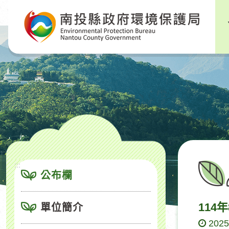
跳
到
主
要
內
容
區
塊
:::
公布欄
114
單位簡介
2025