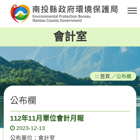
跳
到
主
要
會計室
內
容
區
塊
:::
首頁
／
公布欄
公布欄
112年11月單位會計月報
2023-12-13
公布單位：會計室