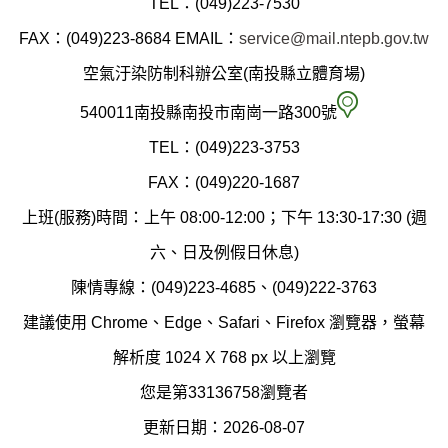
TEL：(049)223-7530
縣
FAX：(049)223-8684
EMAIL：
service@mail.ntepb.gov.tw
政
空氣汙染防制科辦公室(南投縣立體育場)
府
空
540011南投縣南投市南崗一路300號
環
氣
TEL：(049)223-3753
境
汙
FAX：(049)220-1687
保
染
上班(服務)時間：上午 08:00-12:00；下午 13:30-17:30 (週
護
防
六、日及例假日休息)
局
制
陳情專線：(049)223-4685、(049)222-3763
辦
科
建議使用 Chrome、Edge、Safari、Firefox 瀏覽器，螢幕
公
辦
解析度 1024 X 768 px 以上瀏覽
室
公
您是第33136758瀏覽者
地
室
更新日期：2026-08-07