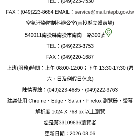
TEL：(049)223-7530
縣
FAX：(049)223-8684
EMAIL：
service@mail.ntepb.gov.tw
政
空氣汙染防制科辦公室(南投縣立體育場)
府
空
540011南投縣南投市南崗一路300號
環
氣
TEL：(049)223-3753
境
汙
FAX：(049)220-1687
保
染
上班(服務)時間：上午 08:00-12:00；下午 13:30-17:30 (週
護
防
六、日及例假日休息)
局
制
陳情專線：(049)223-4685、(049)222-3763
辦
科
建議使用 Chrome、Edge、Safari、Firefox 瀏覽器，螢幕
公
辦
解析度 1024 X 768 px 以上瀏覽
室
公
您是第33109836瀏覽者
地
室
更新日期：2026-08-06