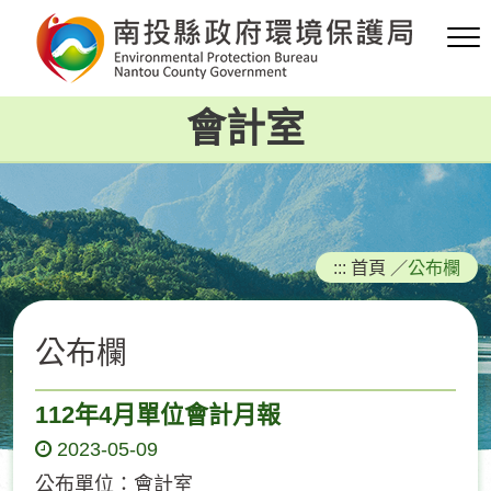
跳
到
主
要
會計室
內
容
區
塊
:::
首頁
／
公布欄
公布欄
112年4月單位會計月報
2023-05-09
公布單位：會計室