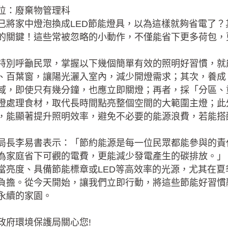
位：廢棄物管理科
已將家中燈泡換成LED節能燈具，以為這樣就夠省電了
的關鍵！這些常被忽略的小動作，不僅能省下更多荷包，
特別呼籲民眾，掌握以下幾個簡單有效的照明好習慣，就
、百葉窗，讓陽光灑入室內，減少開燈需求；其次，養成
域，即使只有幾分鐘，也應立即關燈；再者，採「分區、
燈處理食材，取代長時間點亮整個空間的大範圍主燈；此
，能顯著提升照明效率，避免不必要的能源浪費，若能搭
局長李易書表示：「節約能源是每一位民眾都能參與的責
為家庭省下可觀的電費，更能減少發電產生的碳排放。」
當亮度、具備節能標章或LED等高效率的光源，尤其在
負擔。從今天開始，讓我們立即行動，將這些節能好習慣
永續的家園。
政府環境保護局關心您!