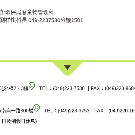
位:環保局廢棄物管理科
劉祥棋科長 049-2237530分機1501
南
0號c棟2、3樓
TEL：(049)223-7530
｜
FAX：(049)223-868
投
縣
空
市南崗一路300號
TEL：(049)223-3753
｜
FAX：(049)220-16
政
氣
(週六、日及例假日休息)
府
汙