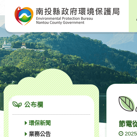
跳
到
主
要
內
容
區
塊
:::
公布欄
環保新聞
節電
2025
業務公告