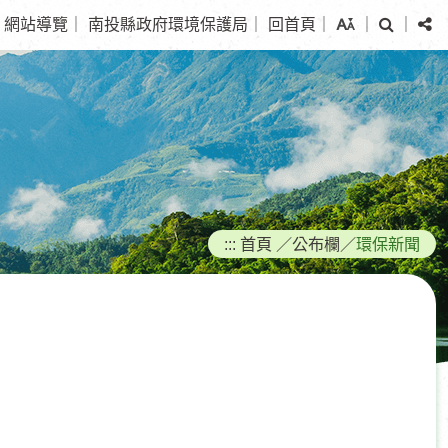
搜
分
網站導覽
｜
南投縣政府環境保護局
｜
回首頁
｜
｜
｜
尋
享
:::
首頁
／
公布欄
／
環保新聞