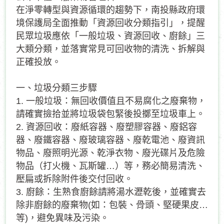
在淨零轉型與資源循環的趨勢下，南投縣政府環
境保護局全面推動「資源回收分類指引」，提醒
民眾垃圾應依「一般垃圾、資源回收、廚餘」三
大類分類，並落實常見可回收物的清洗、拆解與
正確投放。
一、垃圾分類三步驟
1. 一般垃圾：無回收價值且不易腐化之廢棄物，
請確實撿拾並將垃圾袋包緊後投擲至垃圾車上。
2. 資源回收：廢紙容器、廢塑膠容器、廢鋁容
器、廢鐵容器、廢玻璃容器、廢乾電池、廢資訊
物品、廢照明光源、乾淨衣物、廢光碟片及危險
物品（打火機、瓦斯罐…）等，務必簡易清洗、
壓扁或拆除附件後交付回收。
3. 廚餘：生熟食廚餘請將湯水瀝乾後，並確實去
除非廚餘的廢棄物(如：包裝、骨頭、堅硬果皮…
等)，避免異味及污染。