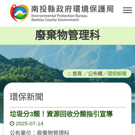
跳
到
主
要
廢棄物管理科
內
容
區
塊
:::
首頁
／
公布欄
／
環保新聞
環保新聞
垃圾分3類！資源回收分類指引宣導
2025-07-14
公布單位：廢棄物管理科