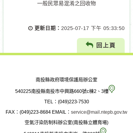
一般民眾易混淆之回收物
更新日期：
2025-07-17 下午 05:33:50
回上頁
南投縣政府環境保護局辦公室
南
540225南投縣南投市中興路660號c棟2、3樓
投
TEL：(049)223-7530
縣
FAX：(049)223-8684
EMAIL：
service@mail.ntepb.gov.tw
政
空氣汙染防制科辦公室(南投縣立體育場)
府
空