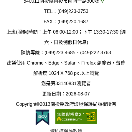
540011南投縣南投市南崗一路300號
環
氣
TEL：(049)223-3753
境
汙
FAX：(049)220-1687
保
染
上班(服務)時間：上午 08:00-12:00；下午 13:30-17:30 (週
護
防
六、日及例假日休息)
局
制
陳情專線：(049)223-4685、(049)222-3763
辦
科
建議使用 Chrome、Edge、Safari、Firefox 瀏覽器，螢幕
公
辦
解析度 1024 X 768 px 以上瀏覽
室
公
您是第33140831瀏覽者
地
室
更新日期：2026-08-07
圖
(南
Copyright©2013南投縣政府環境保護局版權所有
投
縣
隱私權保護政策