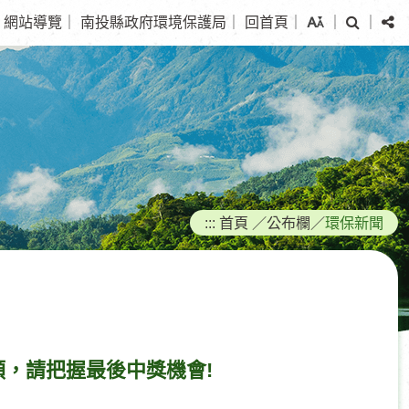
搜
分
網站導覽
｜
南投縣政府環境保護局
｜
回首頁
｜
｜
｜
尋
享
:::
首頁
／
公布欄
／
環保新聞
額，請把握最後中獎機會!