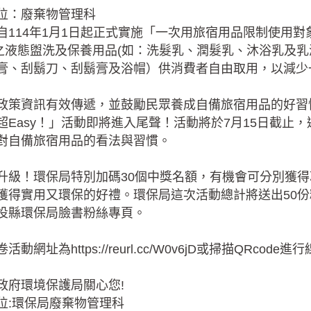
位：廢棄物管理科
自114年1月1日起正式實施「一次用旅宿用品限制使用
ml之液態盥洗及保養用品(如：洗髮乳、潤髮乳、沐浴乳及
膏、刮鬍刀、刮鬍膏及浴帽）供消費者自由取用，以減少
政策資訊有效傳遞，並鼓勵民眾養成自備旅宿用品的好習
超Easy！」活動即將進入尾聲！活動將於7月15日截
對自備旅宿用品的看法與習慣。
升級！環保局特別加碼30個中獎名額，有機會可分別獲
獲得實用又環保的好禮。環保局這次活動總計將送出50
投縣環保局臉書粉絲專頁。
活動網址為https://reurl.cc/W0v6jD或掃描QRcode
政府環境保護局關心您!
位:環保局廢棄物管理科