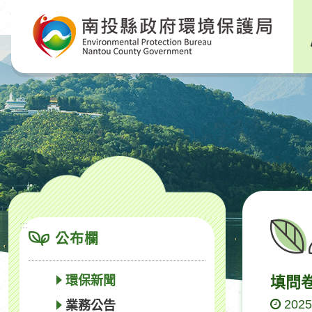
跳
到
主
要
內
容
區
塊
:::
公布欄
環保新聞
填問
2025
業務公告