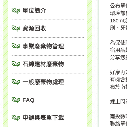
公布單
單位簡介
環境部
180
刷、牙
資源回收
為促使
事業廢棄物管理
宿用品
分享您
石綿建材廢棄物
好康再
有機會
一般廢棄物處理
布於南
FAQ
線上問卷
南投縣
申辦與表單下載
聯絡單