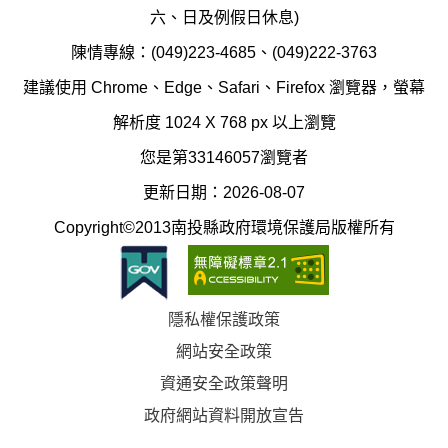
護
防
六、日及例假日休息)
局
制
陳情專線：(049)223-4685、(049)222-3763
辦
科
建議使用 Chrome、Edge、Safari、Firefox 瀏覽器，螢幕
公
辦
解析度 1024 X 768 px 以上瀏覽
室
公
您是第33146057瀏覽者
地
室
更新日期：2026-08-07
圖
(南
Copyright©2013南投縣政府環境保護局版權所有
投
縣
隱私權保護政策
立
網站安全政策
體
資通安全政策聲明
育
政府網站資料開放宣告
場)