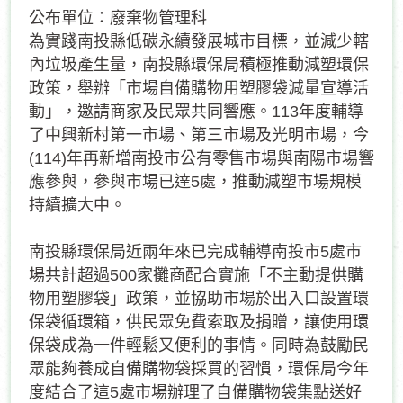
公布單位：廢棄物管理科
為實踐南投縣低碳永續發展城市目標，並減少轄
內垃圾產生量，南投縣環保局積極推動減塑環保
政策，舉辦「市場自備購物用塑膠袋減量宣導活
動」，邀請商家及民眾共同響應。113年度輔導
了中興新村第一市場、第三市場及光明市場，今
(114)年再新增南投市公有零售市場與南陽市場響
應參與，參與市場已達5處，推動減塑市場規模
持續擴大中。
南投縣環保局近兩年來已完成輔導南投市5處市
場共計超過500家攤商配合實施「不主動提供購
物用塑膠袋」政策，並協助市場於出入口設置環
保袋循環箱，供民眾免費索取及捐贈，讓使用環
保袋成為一件輕鬆又便利的事情。同時為鼓勵民
眾能夠養成自備購物袋採買的習慣，環保局今年
度結合了這5處市場辦理了自備購物袋集點送好