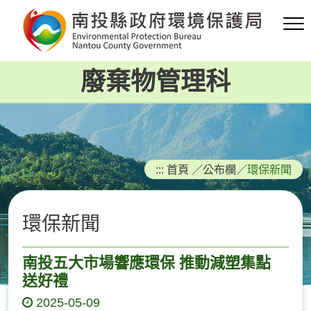
跳
到
主
要
廢棄物管理科
內
容
區
塊
:::
首頁
／
公布欄
／
環保新聞
環保新聞
南投五大市場響應環保 推動減塑集點
送好禮
2025-05-09