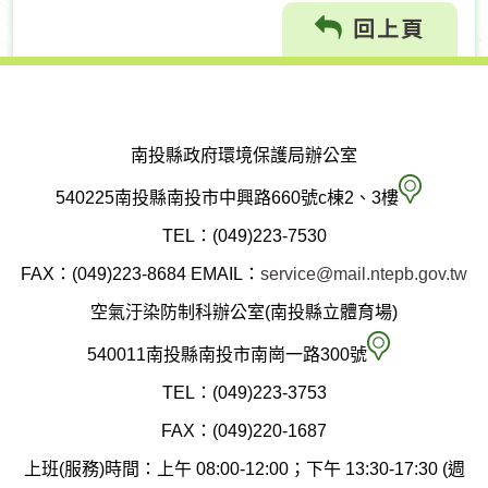
回上頁
南投縣政府環境保護局辦公室
南
540225南投縣南投市中興路660號c棟2、3樓
投
TEL：(049)223-7530
縣
FAX：(049)223-8684
EMAIL：
service@mail.ntepb.gov.tw
政
空氣汙染防制科辦公室(南投縣立體育場)
府
空
540011南投縣南投市南崗一路300號
環
氣
TEL：(049)223-3753
境
汙
FAX：(049)220-1687
保
染
上班(服務)時間：上午 08:00-12:00；下午 13:30-17:30 (週