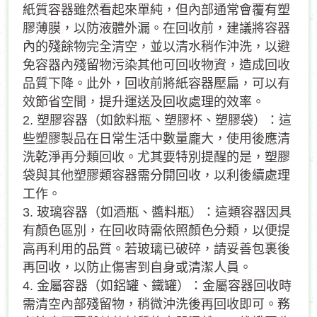
紙質容器雖然看起來單純，但內部通常會覆有塑
膠薄膜，以防液體外漏。在回收前，建議將容器
內的殘餘物完全清空，並以清水稍作沖洗，以避
免容器內殘留物污染其他可回收物資，造成回收
品質下降。此外，回收前將紙容器壓扁，可以有
效節省空間，提升運送及回收處理的效率。
2.
塑膠容器（如飲料瓶、塑膠杯、塑膠袋）：這
些塑膠製品在日常生活中數量龐大，使用後應清
洗乾淨再分類回收。尤其要特別提醒的是，塑膠
袋與其他塑膠類容器需分開回收，以利後續處理
工作。
3.
玻璃容器（如酒瓶、醬料瓶）：這類容器因具
有顏色區別，在回收時需依照顏色分類，以便提
高再利用的品質。若玻璃已破碎，請妥善包裹後
再回收，以防止傷害到自身或清潔人員。
4.
金屬容器（如鋁罐、鐵罐）：金屬容器回收時
需清空內部殘留物，稍微沖洗後再回收即可。務