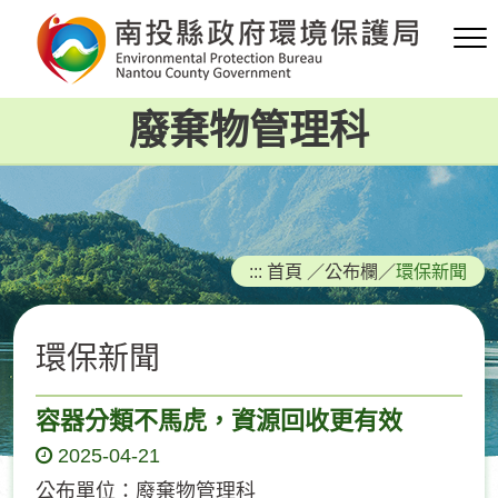
跳
到
主
要
廢棄物管理科
內
容
區
塊
:::
首頁
／
公布欄
／
環保新聞
環保新聞
容器分類不馬虎，資源回收更有效
2025-04-21
公布單位：廢棄物管理科