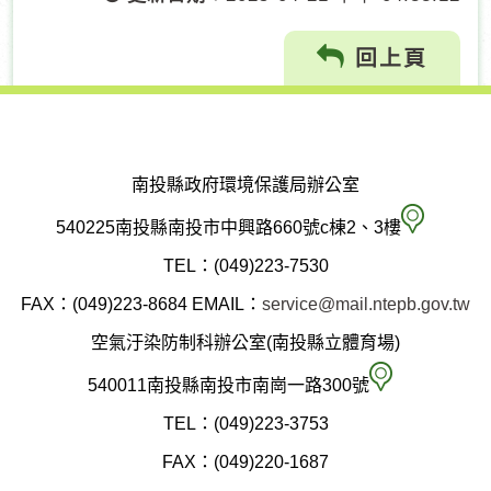
回上頁
南投縣政府環境保護局辦公室
南
540225南投縣南投市中興路660號c棟2、3樓
投
TEL：(049)223-7530
縣
FAX：(049)223-8684
EMAIL：
service@mail.ntepb.gov.tw
政
空氣汙染防制科辦公室(南投縣立體育場)
府
空
540011南投縣南投市南崗一路300號
環
氣
TEL：(049)223-3753
境
汙
FAX：(049)220-1687
保