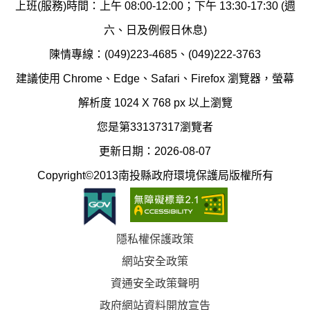
染
上班(服務)時間：上午 08:00-12:00；下午 13:30-17:30 (週
護
防
六、日及例假日休息)
局
制
陳情專線：(049)223-4685、(049)222-3763
辦
科
建議使用 Chrome、Edge、Safari、Firefox 瀏覽器，螢幕
公
辦
解析度 1024 X 768 px 以上瀏覽
室
公
您是第33137317瀏覽者
地
室
更新日期：2026-08-07
圖
(南
Copyright©2013南投縣政府環境保護局版權所有
投
縣
隱私權保護政策
立
網站安全政策
體
資通安全政策聲明
育
政府網站資料開放宣告