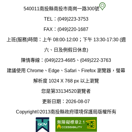
府
空
540011南投縣南投市南崗一路300號
環
氣
TEL：(049)223-3753
境
汙
FAX：(049)220-1687
保
染
上班(服務)時間：上午 08:00-12:00；下午 13:30-17:30 (週
護
防
六、日及例假日休息)
局
制
陳情專線：(049)223-4685、(049)222-3763
辦
科
建議使用 Chrome、Edge、Safari、Firefox 瀏覽器，螢幕
公
辦
解析度 1024 X 768 px 以上瀏覽
室
公
您是第33134520瀏覽者
地
室
更新日期：2026-08-07
圖
(南
Copyright©2013南投縣政府環境保護局版權所有
投
縣