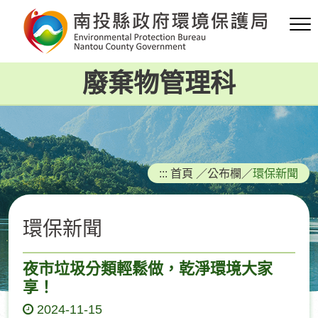
跳
到
主
要
廢棄物管理科
內
容
區
塊
:::
首頁
／
公布欄
／
環保新聞
環保新聞
夜市垃圾分類輕鬆做，乾淨環境大家
享！
2024-11-15