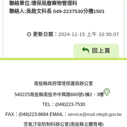
聯絡單位
:
環保局廢棄物管理科
聯絡人
:
吳啟文科長
049-2237530
分機
1501
更新日期：
2024-11-15 上午 10:30:07
回上頁
南投縣政府環境保護局辦公室
南
540225南投縣南投市中興路660號c棟2、3樓
投
TEL：(049)223-7530
縣
FAX：(049)223-8684
EMAIL：
service@mail.ntepb.gov.tw
政
空氣汙染防制科辦公室(南投縣立體育場)