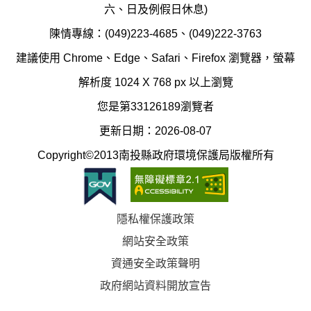
護
防
六、日及例假日休息)
局
制
陳情專線：(049)223-4685、(049)222-3763
辦
科
建議使用 Chrome、Edge、Safari、Firefox 瀏覽器，螢幕
公
辦
解析度 1024 X 768 px 以上瀏覽
室
公
您是第33126189瀏覽者
地
室
更新日期：2026-08-07
圖
(南
Copyright©2013南投縣政府環境保護局版權所有
投
縣
隱私權保護政策
立
網站安全政策
體
資通安全政策聲明
育
政府網站資料開放宣告
場)