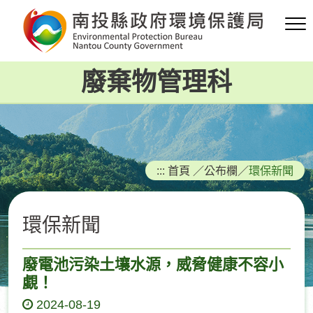
跳
到
主
要
廢棄物管理科
內
容
區
塊
:::
首頁
／
公布欄
／
環保新聞
環保新聞
廢電池污染土壤水源，威脅健康不容小
覷！
2024-08-19