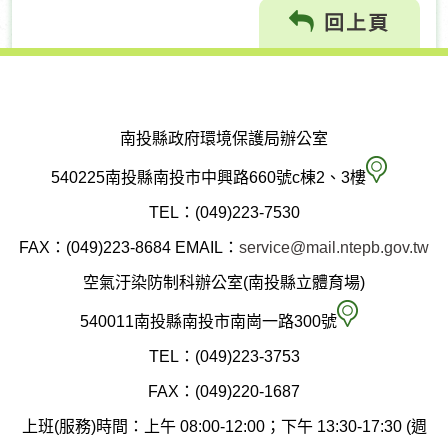
回上頁
南投縣政府環境保護局辦公室
南
540225南投縣南投市中興路660號c棟2、3樓
投
TEL：(049)223-7530
縣
FAX：(049)223-8684
EMAIL：
service@mail.ntepb.gov.tw
政
空氣汙染防制科辦公室(南投縣立體育場)
府
空
540011南投縣南投市南崗一路300號
環
氣
TEL：(049)223-3753
境
汙
FAX：(049)220-1687
保
染
上班(服務)時間：上午 08:00-12:00；下午 13:30-17:30 (週