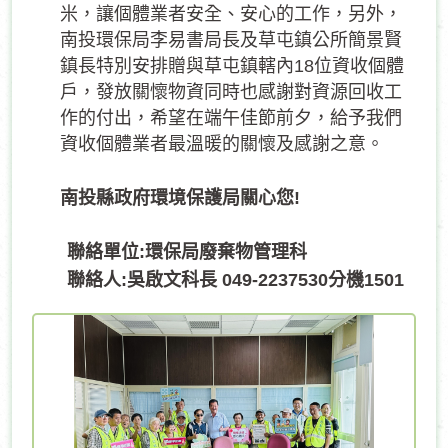
米，讓個體業者安全、安心的工作，另外，
南投環保局李易書局長及草屯鎮公所簡景賢
鎮長特別安排贈與草屯鎮轄內18位資收個體
戶，發放關懷物資同時也感謝對資源回收工
作的付出，希望在端午佳節前夕，給予我們
資收個體業者最溫暖的關懷及感謝之意。
南投縣政府環境保護局關心您!
聯絡單位
:
環保局廢棄物管理科
聯絡人
:
吳啟文科長
049-2237530
分機
1501