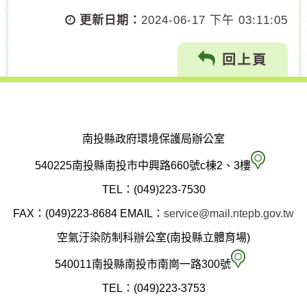
更新日期：
2024-06-17 下午 03:11:05
回上頁
南投縣政府環境保護局辦公室
南
540225南投縣南投市中興路660號c棟2、3樓
投
TEL：(049)223-7530
縣
FAX：(049)223-8684
EMAIL：
service@mail.ntepb.gov.tw
政
空氣汙染防制科辦公室(南投縣立體育場)
府
空
540011南投縣南投市南崗一路300號
環
氣
TEL：(049)223-3753
境