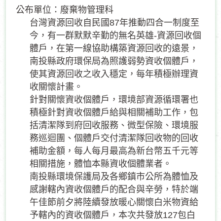
公布單位：廢棄物管理科
台灣資源回收自民國87年推動四合一制度至
今，有一群默默辛勤的無名英雄-資源回收個
體戶，在第一線協助構築資源回收的遠景，
南投縣政府環保局為照護弱勢資收個體戶，
使其資源回收之收入穩定，每年積極辦理資
收關懷計畫。
針對關懷資收個體戶，環境部資源循環署也
積極針對資收個體戶給與相關補助工作，包
括清潔隊到府回收服務、微型保險、環境服
務巡迴團、個體戶交付清潔隊回收物的回收
補助金額，每人每月最高為新台幣五千元等
相關措施，體恤本縣資收個體業者。
南投縣環境保護局及各鄉鎮市公所為體恤及
感謝轄內資收個體戶的配合與辛勞，特於端
午佳節前夕將陸續發放暖心關懷白米物資給
予轄內的資收個體戶，本次共發放127包白