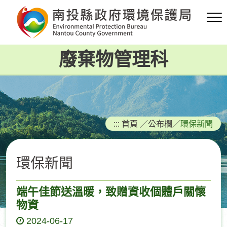
跳
到
主
要
廢棄物管理科
內
容
區
塊
:::
首頁
／
公布欄
／
環保新聞
環保新聞
端午佳節送溫暖，致贈資收個體戶關懷
物資
2024-06-17