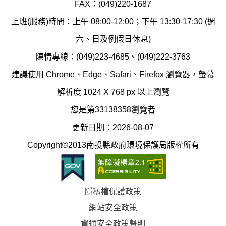
汙
FAX：(049)220-1687
保
染
上班(服務)時間：上午 08:00-12:00；下午 13:30-17:30 (週
護
防
六、日及例假日休息)
局
制
陳情專線：(049)223-4685、(049)222-3763
辦
科
建議使用 Chrome、Edge、Safari、Firefox 瀏覽器，螢幕
公
辦
解析度 1024 X 768 px 以上瀏覽
室
公
您是第33138358瀏覽者
地
室
更新日期：2026-08-07
圖
(南
Copyright©2013南投縣政府環境保護局版權所有
投
縣
隱私權保護政策
立
網站安全政策
體
資通安全政策聲明