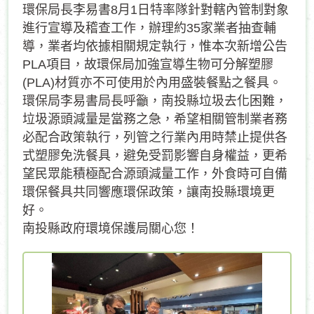
環保局長李易書8月1日特率隊針對轄內管制對象
進行宣導及稽查工作，辦理約35家業者抽查輔
導，業者均依據相關規定執行，惟本次新增公告
PLA項目，故環保局加強宣導生物可分解塑膠
(PLA)材質亦不可使用於內用盛裝餐點之餐具。
環保局李易書局長呼籲，南投縣垃圾去化困難，
垃圾源頭減量是當務之急，希望相關管制業者務
必配合政策執行，列管之行業內用時禁止提供各
式塑膠免洗餐具，避免受罰影響自身權益，更希
望民眾能積極配合源頭減量工作，外食時可自備
環保餐具共同響應環保政策，讓南投縣環境更
好。
南投縣政府環境保護局關心您！