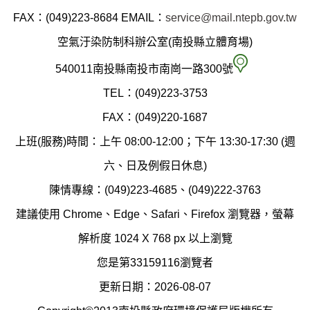
縣
FAX：(049)223-8684
EMAIL：
service@mail.ntepb.gov.tw
政
空氣汙染防制科辦公室(南投縣立體育場)
府
空
540011南投縣南投市南崗一路300號
環
氣
TEL：(049)223-3753
境
汙
FAX：(049)220-1687
保
染
上班(服務)時間：上午 08:00-12:00；下午 13:30-17:30 (週
護
防
六、日及例假日休息)
局
制
陳情專線：(049)223-4685、(049)222-3763
辦
科
建議使用 Chrome、Edge、Safari、Firefox 瀏覽器，螢幕
公
辦
解析度 1024 X 768 px 以上瀏覽
室
公
您是第33159116瀏覽者
地
室
更新日期：2026-08-07
圖
(南