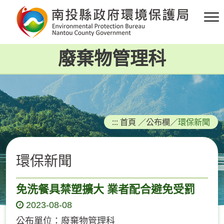
跳
到
主
要
廢棄物管理科
內
容
區
塊
:::
首頁
／
公布欄
／
環保新聞
環保新聞
免洗餐具禁塑擴大 業者配合避免受罰
2023-08-08
公布單位：廢棄物管理科