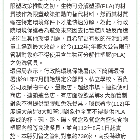
限塑政策推動之初，生物可分解塑膠(PLA)的材
質被作為限塑政策推動的替代材料，然而其材質
需在特定環境條件下才能快速分解，為此，行政
院環境保護署為避免未來因去化管道問題反而造
成衍生其他環境問題，且希望更有效的在源頭減
量上達到最大效益。於今(112年)年擴大公告限塑
管制對象亦不得使用含生物可分解性塑膠(PLA)
之免洗餐具。
環保局表示，行政院環境保護署(以下簡稱環保
署)於91年7月開始規定公部門、私立學校、百貨
公司及購物中心、量販店、超級市場、連鎖便利
商店、連鎖速食店、有店面餐飲業等8 大類管制
對象不得提供塑膠類免洗餐具，環保署今(112)年
度擴大前述8大類管制對象也全面不得提供PLA
製成的杯、碗、盤、碟、餐盒及餐盒內盛裝食物
塑膠內盤等免洗餐具，並自112年8月1日起實
施。本縣列管之管制對象約739家，南投縣政府