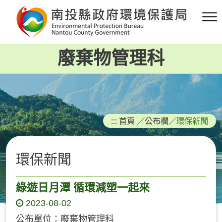
跳
到
主
要
廢棄物管理科
內
容
區
塊
:::
首頁
／
公布欄
／
環保新聞
環保新聞
綠遊日月潭 循環減塑一起來
2023-08-02
公布單位：廢棄物管理科