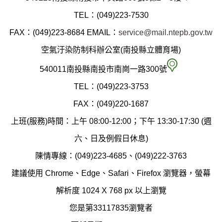
投
TEL：(049)223-7530
縣
FAX：(049)223-8684
EMAIL：
service@mail.ntepb.gov.tw
政
空氣汙染防制科辦公室(南投縣立體育場)
府
空
540011南投縣南投市南崗一路300號
環
氣
TEL：(049)223-3753
境
汙
FAX：(049)220-1687
保
染
上班(服務)時間：上午 08:00-12:00；下午 13:30-17:30 (週
護
防
六、日及例假日休息)
局
制
陳情專線：(049)223-4685、(049)222-3763
辦
科
建議使用 Chrome、Edge、Safari、Firefox 瀏覽器，螢幕
公
辦
解析度 1024 X 768 px 以上瀏覽
室
公
您是第33117835瀏覽者
地