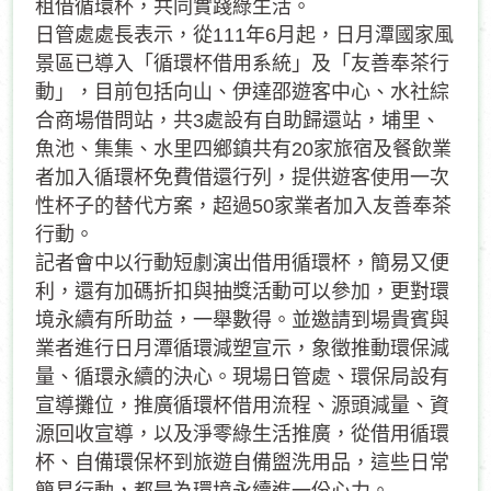
租借循環杯，共同實踐綠生活。
日管處處長表示，從111年6月起，日月潭國家風
景區已導入「循環杯借用系統」及「友善奉茶行
動」，目前包括向山、伊達邵遊客中心、水社綜
合商場借問站，共3處設有自助歸還站，埔里、
魚池、集集、水里四鄉鎮共有20家旅宿及餐飲業
者加入循環杯免費借還行列，提供遊客使用一次
性杯子的替代方案，超過50家業者加入友善奉茶
行動。
記者會中以行動短劇演出借用循環杯，簡易又便
利，還有加碼折扣與抽獎活動可以參加，更對環
境永續有所助益，一舉數得。並邀請到場貴賓與
業者進行日月潭循環減塑宣示，象徵推動環保減
量、循環永續的決心。現場日管處、環保局設有
宣導攤位，推廣循環杯借用流程、源頭減量、資
源回收宣導，以及淨零綠生活推廣，從借用循環
杯、自備環保杯到旅遊自備盥洗用品，這些日常