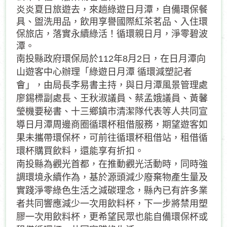
炎炎夏日旅遊去，來趟綠遊日月潭，自備環保餐
具、盥洗用品，飲用享譽國際紅茶茗品、入住環
保旅店，落實永續綠活！循環親日月，淨零碧波
潭。
南投縣政府環保局於112年8月2日，在日月潭向
山遊客中心辦理「綠遊日月潭 循環減塑記者
會」，由局長李易書主持，與日月潭風景管理處
廖錫標副處長、王秋淑議員、蔡孟娥議員、黃馨
瑩機要秘書、十三鄉鎮市清潔隊代表等人共同宣
導日月潭周邊商圈循環杯租借服務，期望遊客如
果未攜帶環保杯，可前往循環杯租借站，租借循
環杯購買飲料，還能享有折扣。
南投縣為觀光首都，在推動觀光活動時，同時強
調環境永續作為，基於源頭減少廢棄物產生量及
實踐淨零綠色生活之減碳理念，縣內已有許多業
者共同響應減少一次用飲料杯，下一步將禁用塑
膠一次用飲料杯，更希望民眾也能自備環保杯或