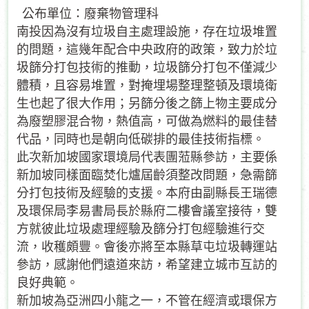
公布單位：廢棄物管理科
南投因為沒有垃圾自主處理設施，存在垃圾堆置
的問題，這幾年配合中央政府的政策，致力於垃
圾篩分打包技術的推動，垃圾篩分打包不僅減少
體積，且容易堆置，對掩埋場整理整頓及環境衛
生也起了很大作用；另篩分後之篩上物主要成分
為廢塑膠混合物，熱值高，可做為燃料的最佳替
代品，同時也是朝向低碳排的最佳技術指標。
此次新加坡國家環境局代表團蒞縣參訪，主要係
新加坡同樣面臨焚化爐屆齡須整改問題，急需篩
分打包技術及經驗的支援。本府由副縣長王瑞德
及環保局李易書局長於縣府二樓會議室接待，雙
方就彼此垃圾處理經驗及篩分打包經驗進行交
流，收穫頗豐。會後亦將至本縣草屯垃圾轉運站
參訪，感謝他們遠道來訪，希望建立城市互訪的
良好典範。
新加坡為亞洲四小龍之一，不管在經濟或環保方