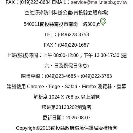
縣
FAX：(049)223-8684
EMAIL：
service@mail.ntepb.gov.tw
政
空氣汙染防制科辦公室(南投縣立體育場)
府
空
540011南投縣南投市南崗一路300號
環
氣
TEL：(049)223-3753
境
汙
FAX：(049)220-1687
保
染
上班(服務)時間：上午 08:00-12:00；下午 13:30-17:30 (週
護
防
六、日及例假日休息)
局
制
陳情專線：(049)223-4685、(049)222-3763
辦
科
建議使用 Chrome、Edge、Safari、Firefox 瀏覽器，螢幕
公
辦
解析度 1024 X 768 px 以上瀏覽
室
公
您是第33133202瀏覽者
地
室
更新日期：2026-08-07
圖
(南
Copyright©2013南投縣政府環境保護局版權所有