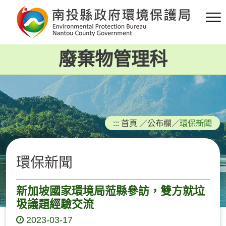
跳
到
主
要
廢棄物管理科
內
容
區
塊
:::
首頁
／
公布欄
／
環保新聞
環保新聞
新加坡國家環境局蒞縣參訪，雙方就垃
圾議題經驗交流
2023-03-17