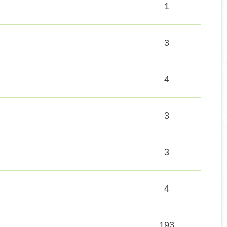
1
3
4
3
3
4
193