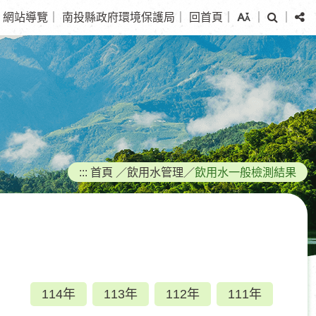
搜
分
網站導覽
｜
南投縣政府環境保護局
｜
回首頁
｜
｜
｜
尋
享
:::
首頁
／
飲用水管理
／
飲用水一般檢測結果
114年
113年
112年
111年