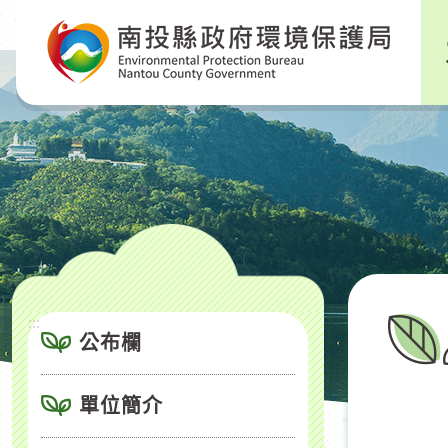
跳
到
主
要
內
容
區
塊
:::
公布欄
單位簡介