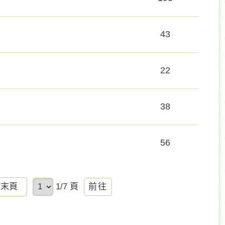
43
22
38
56
前
最末頁
1/7 頁
往