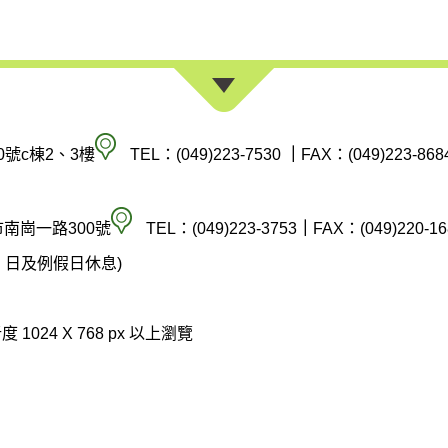
南
0號c棟2、3樓
TEL：(049)223-7530
｜
FAX：(049)223-868
投
縣
空
市南崗一路300號
TEL：(049)223-3753
｜
FAX：(049)220-16
政
氣
(週六、日及例假日休息)
府
汙
環
染
 1024 X 768 px 以上瀏覽
境
防
保
制
護
科