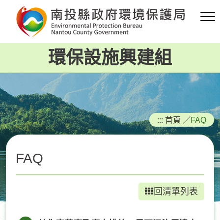
跳
到
主
要
環保設施興建組
內
容
區
塊
:::
首頁
／
FAQ
FAQ
回清單列表