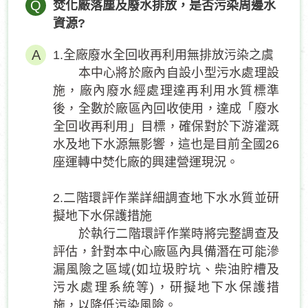
Q
焚化廠落塵及廢水排放，是否污染周邊水
資源?
1.全廠廢水全回收再利用無排放污染之虞
本中心將於廠內自設小型污水處理設
施，廠內廢水經處理達再利用水質標準
後，全數於廠區內回收使用，達成「廢水
全回收再利用」目標，確保對於下游灌溉
水及地下水源無影響，這也是目前全國26
座運轉中焚化廠的興建營運現況。
2.二階環評作業詳細調查地下水水質並研
擬地下水保護措施
於執行二階環評作業時將完整調查及
評估，針對本中心廠區內具備潛在可能滲
漏風險之區域(如垃圾貯坑、柴油貯槽及
污水處理系統等)，研擬地下水保護措
施，以降低污染風險。