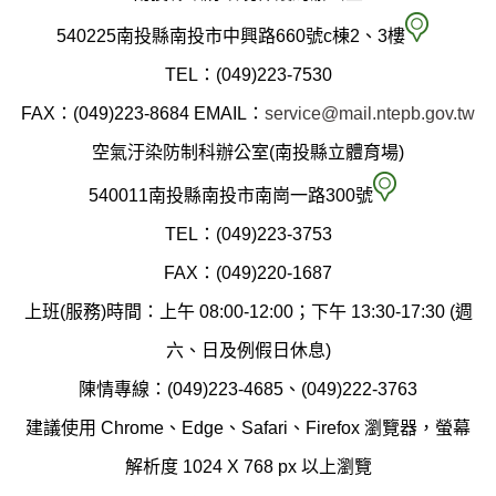
南
540225南投縣南投市中興路660號c棟2、3樓
投
TEL：(049)223-7530
縣
FAX：(049)223-8684
EMAIL：
service@mail.ntepb.gov.tw
政
空氣汙染防制科辦公室(南投縣立體育場)
府
空
540011南投縣南投市南崗一路300號
環
氣
TEL：(049)223-3753
境
汙
FAX：(049)220-1687
保
染
上班(服務)時間：上午 08:00-12:00；下午 13:30-17:30 (週
護
防
六、日及例假日休息)
局
制
陳情專線：(049)223-4685、(049)222-3763
辦
科
建議使用 Chrome、Edge、Safari、Firefox 瀏覽器，螢幕
公
辦
解析度 1024 X 768 px 以上瀏覽
室