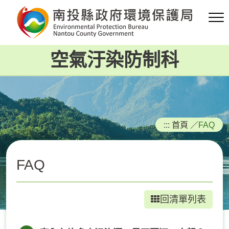
跳
到
主
要
空氣汙染防制科
內
容
區
塊
:::
首頁
／
FAQ
FAQ
回清單列表