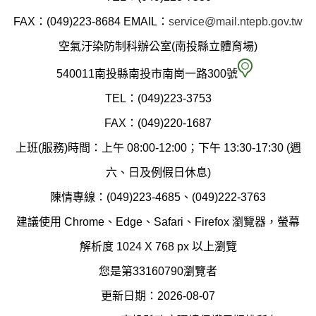
縣
FAX：(049)223-8684
EMAIL：
service@mail.ntepb.gov.tw
政
空氣汙染防制科辦公室(南投縣立體育場)
府
空
540011南投縣南投市南崗一路300號
環
氣
TEL：(049)223-3753
境
汙
FAX：(049)220-1687
保
染
上班(服務)時間：上午 08:00-12:00；下午 13:30-17:30 (週
護
防
六、日及例假日休息)
局
制
陳情專線：(049)223-4685、(049)222-3763
辦
科
建議使用 Chrome、Edge、Safari、Firefox 瀏覽器，螢幕
公
辦
解析度 1024 X 768 px 以上瀏覽
室
公
您是第33160790瀏覽者
地
室
更新日期：2026-08-07
圖