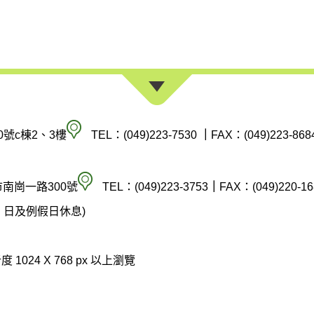
南
0號c棟2、3樓
TEL：(049)223-7530
｜
FAX：(049)223-868
投
縣
空
市南崗一路300號
TEL：(049)223-3753
｜
FAX：(049)220-16
政
氣
(週六、日及例假日休息)
府
汙
環
染
 1024 X 768 px 以上瀏覽
境
防
保
制