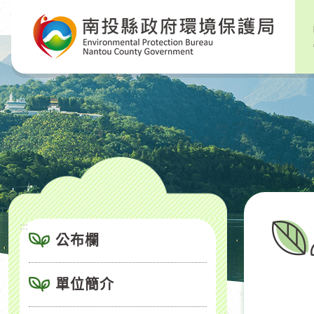
跳
到
主
要
內
容
區
塊
:::
公布欄
單位簡介