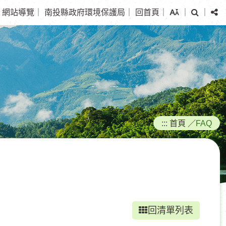
搜
分
網站導覽
｜
南投縣政府環境保護局
｜
回首頁
｜
｜
｜
尋
享
:::
首頁
／
FAQ
回清單列表