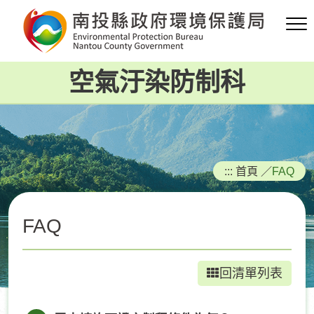
跳
到
主
要
空氣汙染防制科
內
容
區
塊
:::
首頁
／
FAQ
FAQ
回清單列表