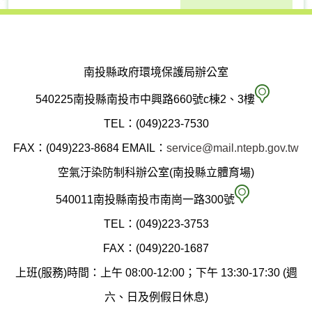
南投縣政府環境保護局辦公室
南
540225南投縣南投市中興路660號c棟2、3樓
投
TEL：(049)223-7530
縣
FAX：(049)223-8684
EMAIL：
service@mail.ntepb.gov.tw
政
空氣汙染防制科辦公室(南投縣立體育場)
府
空
540011南投縣南投市南崗一路300號
環
氣
TEL：(049)223-3753
境
汙
FAX：(049)220-1687
保
染
上班(服務)時間：上午 08:00-12:00；下午 13:30-17:30 (週
護
防
六、日及例假日休息)