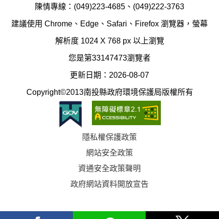
局
制
陳情專線：(049)223-4685、(049)222-3763
辦
科
建議使用 Chrome、Edge、Safari、Firefox 瀏覽器，螢幕
公
辦
解析度 1024 X 768 px 以上瀏覽
室
公
您是第33147473瀏覽者
地
室
更新日期：2026-08-07
圖
(南
Copyright©2013南投縣政府環境保護局版權所有
投
縣
隱私權保護政策
立
網站安全政策
體
資通安全政策聲明
育
政府網站資料開放宣告
場)
facebook
Line