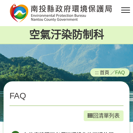
跳
到
主
要
空氣汙染防制科
內
容
區
塊
:::
首頁
／
FAQ
FAQ
回清單列表