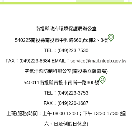
南投縣政府環境保護局辦公室
南
540225南投縣南投市中興路660號c棟2、3樓
投
TEL：(049)223-7530
縣
FAX：(049)223-8684
EMAIL：
service@mail.ntepb.gov.tw
政
空氣汙染防制科辦公室(南投縣立體育場)
府
空
540011南投縣南投市南崗一路300號
環
氣
TEL：(049)223-3753
境
汙
FAX：(049)220-1687
保
染
上班(服務)時間：上午 08:00-12:00；下午 13:30-17:30 (週
護
防
六、日及例假日休息)
局