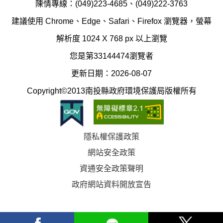
制
陳情專線：(049)223-4685、(049)222-3763
辦
科
建議使用 Chrome、Edge、Safari、Firefox 瀏覽器，螢幕
公
辦
解析度 1024 X 768 px 以上瀏覽
室
公
您是第33144474瀏覽者
地
室
更新日期：2026-08-07
圖
(南
Copyright©2013南投縣政府環境保護局版權所有
投
縣
隱私權保護政策
立
網站安全政策
體
資通安全政策聲明
育
政府網站資料開放宣告
場)
facebook
Line