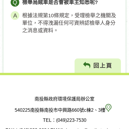
Q
檢舉烏賊車是否會被車主知悉呢?
根據法規第10條規定，受理檢舉之機關及
單位，不得洩漏任何可資辨認檢舉人身分
之消息或資料。
回上頁
南投縣政府環境保護局辦公室
南
540225南投縣南投市中興路660號c棟2、3樓
投
TEL：(049)223-7530
縣