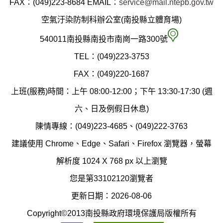
FAX：(049)223-8684
EMAIL：
service@mail.ntepb.gov.tw
政
空氣汙染防制科辦公室(南投縣立體育場)
府
空
540011南投縣南投市南崗一路300號
環
氣
TEL：(049)223-3753
境
汙
FAX：(049)220-1687
保
染
上班(服務)時間：上午 08:00-12:00；下午 13:30-17:30 (週
護
防
六、日及例假日休息)
局
制
陳情專線：(049)223-4685、(049)222-3763
辦
科
建議使用 Chrome、Edge、Safari、Firefox 瀏覽器，螢幕
公
辦
解析度 1024 X 768 px 以上瀏覽
室
公
您是第33102120瀏覽者
地
室
更新日期：2026-08-06
圖
(南
Copyright©2013南投縣政府環境保護局版權所有