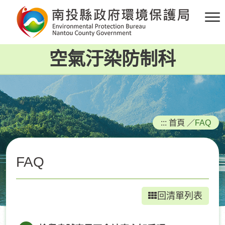
跳
到
主
要
空氣汙染防制科
內
容
區
塊
:::
首頁
／
FAQ
FAQ
回清單列表