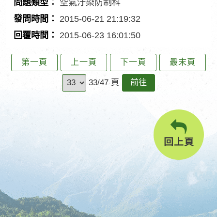
空氣汙染防制科
間
問
問
2015-06-21 21:19:32
主
題
發
2015-06-23 16:01:50
旨
類
問
回
型
時
覆
第一頁
上一頁
下一頁
最末頁
間
時
前
33/47 頁
間
往
回上頁