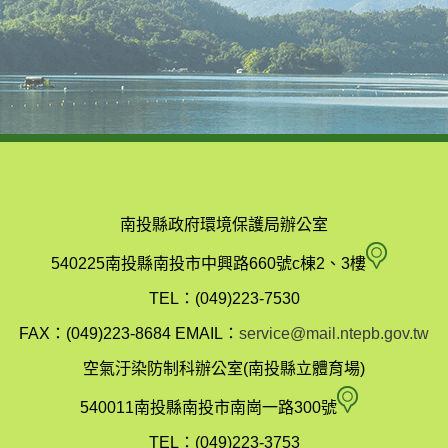
南投縣政府環境保護局辦公室
南
540225南投縣南投市中興路660號c棟2、3樓
投
TEL：(049)223-7530
縣
FAX：(049)223-8684
EMAIL：
service@mail.ntepb.gov.tw
政
空氣汙染防制科辦公室(南投縣立體育場)
府
空
540011南投縣南投市南崗一路300號
環
氣
TEL：(049)223-3753