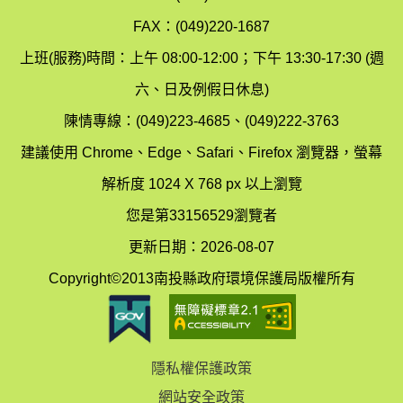
境
汙
FAX：(049)220-1687
保
染
上班(服務)時間：上午 08:00-12:00；下午 13:30-17:30 (週
護
防
六、日及例假日休息)
局
制
陳情專線：(049)223-4685、(049)222-3763
辦
科
建議使用 Chrome、Edge、Safari、Firefox 瀏覽器，螢幕
公
辦
解析度 1024 X 768 px 以上瀏覽
室
公
您是第33156529瀏覽者
地
室
更新日期：2026-08-07
圖
(南
Copyright©2013南投縣政府環境保護局版權所有
投
縣
隱私權保護政策
立
網站安全政策
體