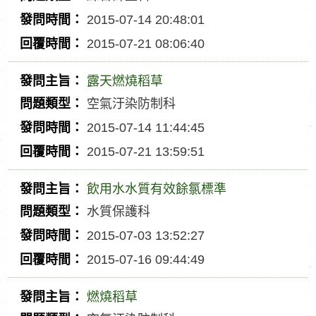
間
問
問
2015-07-14 20:48:01
主
題
發
2015-07-21 08:06:40
旨
類
問
回
型
時
覆
露天燃燒稻草
間
時
發
空氣汙染防制科
間
問
問
2015-07-14 11:44:45
主
題
發
2015-07-21 13:59:51
旨
類
問
回
型
時
覆
飲用水水質有效餘氯標準
間
時
發
水質保護科
間
問
問
2015-07-03 13:52:27
主
題
發
2015-07-16 09:44:49
旨
類
問
回
型
時
覆
燃燒稻草
間
時
發