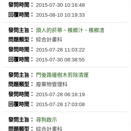
間
問
問
2015-07-30 10:16:48
主
題
發
2015-08-10 10:19:33
旨
類
問
回
型
時
覆
煩人的菸蒂、檳榔汁、檳榔渣
間
時
發
綜合計畫科
間
問
問
2015-07-28 11:03:22
主
題
發
2015-07-30 08:38:55
旨
類
問
回
型
時
覆
門後路邊樹木剪除清運
間
時
發
廢棄物管理科
間
問
問
2015-07-28 06:16:19
主
題
發
2015-07-28 17:03:08
旨
類
問
回
型
時
覆
尋狗啟示
間
時
發
綜合計畫科