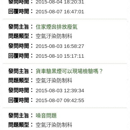
2015-08-04 18:20:31
主
題
發
2015-08-07 16:47:01
旨
類
問
回
型
時
覆
住家煙囪排放廢氣
間
時
發
空氣汙染防制科
間
問
問
2015-08-03 16:58:27
主
題
發
2015-08-10 15:17:11
旨
類
問
回
型
時
覆
貨車驗黑煙可以現場檢驗嗎？
間
時
發
空氣汙染防制科
間
問
問
2015-08-03 12:39:34
主
題
發
2015-08-07 09:42:55
旨
類
問
回
型
時
覆
噪音問題
間
時
發
空氣汙染防制科