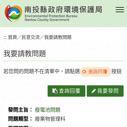
跳
到
主
要
內
:::
首頁
／
民意交流
／
我要請教問題
容
區
我要請教問題
塊
若您問的問題不在清單中，請點選
按鈕
查詢回覆
我要發問
廢電池問題
發
廢棄物管理科
問
問