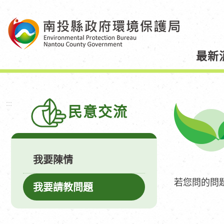
跳
到
主
要
最新
內
容
區
塊
:::
民意交流
我要陳情
若您問的問
我要請教問題