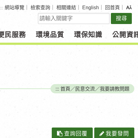
網站導覽
｜
檢索查詢
｜
相關連結
｜
English
｜
回首頁
｜
:::
關
鍵
字
便民服務
環境品質
環保知識
公開資
查
詢
:::
首頁
／
民意交流
／
我要請教問題
查詢回覆
我要發問