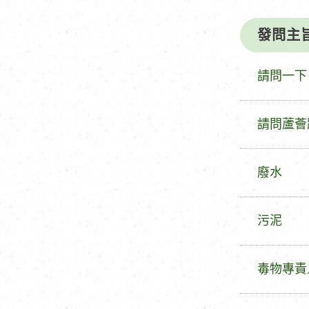
發問主
發
請問一下
問
主
發
請問蘆薈
旨
問
主
發
廢水
旨
問
主
發
污泥
旨
問
主
發
毒物專責
旨
問
主