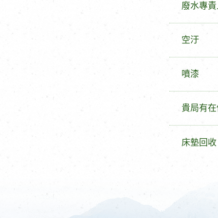
發
廢水專責
旨
問
主
發
空汙
旨
問
主
發
噴漆
旨
問
主
發
貴局有在
旨
問
主
發
床墊回收
旨
問
主
旨