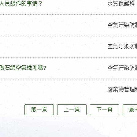
問
人員該作的事情？
水質保護科
型
題
類
問
空氣汙染防
型
題
類
問
空氣汙染防
型
題
類
問
做石綿空氣檢測嗎?
空氣汙染防
型
題
類
問
廢棄物管理
型
題
類
第一頁
上一頁
下一頁
最
型