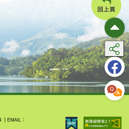
回上頁
4
｜
EMAIL：