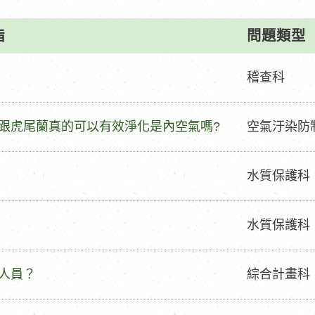
旨
問題類型
問
稽查科
題
類
問
跟虎尾蘭真的可以有效淨化是內空氣嗎?
空氣汙染防
型
題
類
問
水質保護科
型
題
類
問
水質保護科
型
題
類
問
人員？
綜合計畫科
型
題
類