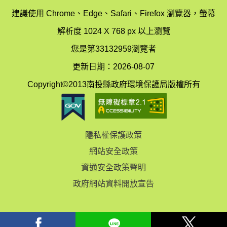
辦
科
建議使用 Chrome、Edge、Safari、Firefox 瀏覽器，螢幕
公
辦
解析度 1024 X 768 px 以上瀏覽
室
公
您是第33132959瀏覽者
地
室
更新日期：2026-08-07
圖
(南
Copyright©2013南投縣政府環境保護局版權所有
投
縣
隱私權保護政策
立
網站安全政策
體
資通安全政策聲明
育
政府網站資料開放宣告
場)
facebook
Line