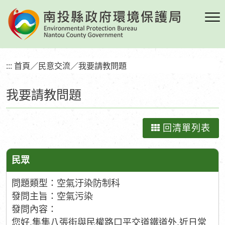
跳
到
主
要
內
:::
首頁
／
民意交流
／
我要請教問題
容
區
我要請教問題
塊
回清單列表
民眾
問題類型：空氣汙染防制科
發問主旨：空氣污染
發問內容：
您好,集集八張街與民權路口平交道鐵道外,近日常