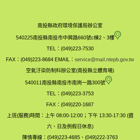
南投縣政府環境保護局辦公室
南
540225南投縣南投市中興路660號c棟2、3樓
投
TEL：(049)223-7530
縣
FAX：(049)223-8684
EMAIL：
service@mail.ntepb.gov.tw
政
空氣汙染防制科辦公室(南投縣立體育場)
府
空
540011南投縣南投市南崗一路300號
環
氣
TEL：(049)223-3753
境
汙
FAX：(049)220-1687
保
染
上班(服務)時間：上午 08:00-12:00；下午 13:30-17:30 (週
護
防
六、日及例假日休息)
局
制
陳情專線：(049)223-4685、(049)222-3763