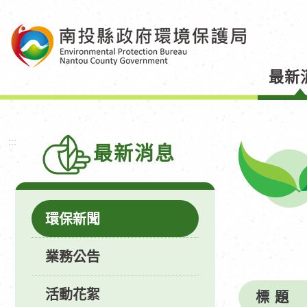
跳
到
主
要
最新
內
容
區
塊
:::
最新消息
環保新聞
業務公告
活動花絮
標 題