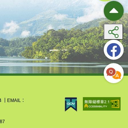
4
｜
EMAIL：
87