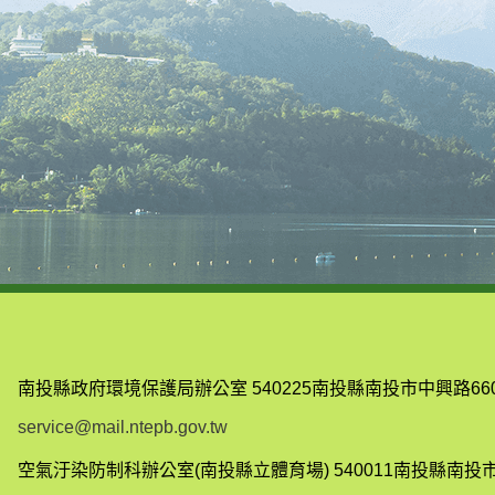
南投縣政府環境保護局辦公室
540225南投縣南投市中興路66
service@mail.ntepb.gov.tw
空氣汙染防制科辦公室(南投縣立體育場)
540011南投縣南投