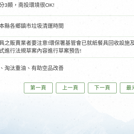
分3類，南投環境很OK!
本縣各鄉鎮市垃圾清運時間
具之販賣業者要注意!環保署基管會已就紙餐具回收設施
式進行法規草案內容進行草案預告!
、淘汰重油、有助空品改善
第一頁
上一頁
下一頁
最