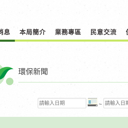
消息
本局簡介
業務專區
民意交流
環保新聞
起
結
~
始
束
日
日
期
期