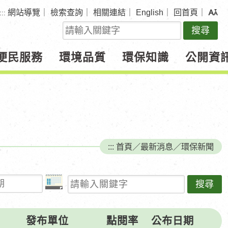
網站導覽
｜
檢索查詢
｜
相關連結
｜
English
｜
回首頁
｜
:::
關
鍵
字
便民服務
環境品質
環保知識
公開資
查
詢
:::
首頁
／
最新消息
／
環保新聞
請輸入關鍵字
發布單位
點閱率
公布日期