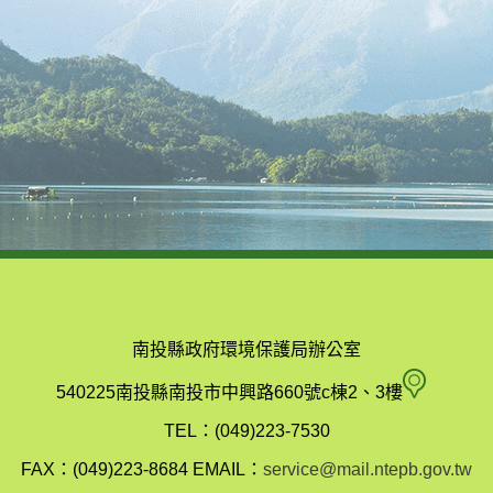
南投縣政府環境保護局辦公室
南
540225南投縣南投市中興路660號c棟2、3樓
投
TEL：(049)223-7530
縣
FAX：(049)223-8684
EMAIL：
service@mail.ntepb.gov.tw