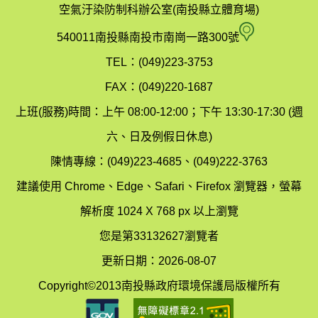
政
空氣汙染防制科辦公室(南投縣立體育場)
府
空
540011南投縣南投市南崗一路300號
環
氣
TEL：(049)223-3753
境
汙
FAX：(049)220-1687
保
染
上班(服務)時間：上午 08:00-12:00；下午 13:30-17:30 (週
護
防
六、日及例假日休息)
局
制
陳情專線：(049)223-4685、(049)222-3763
辦
科
建議使用 Chrome、Edge、Safari、Firefox 瀏覽器，螢幕
公
辦
解析度 1024 X 768 px 以上瀏覽
室
公
您是第33132627瀏覽者
地
室
更新日期：2026-08-07
圖
(南
Copyright©2013南投縣政府環境保護局版權所有
投