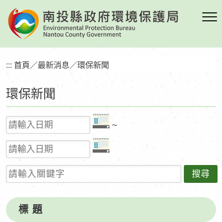
跳
到
主
要
內
:::
首頁
／
最新消息
／
環保新聞
容
區
環保新聞
塊
起
~
始
結
日
束
期
請輸入關鍵字
日
期
標 題