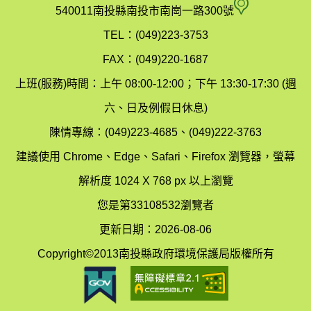
府
空
540011南投縣南投市南崗一路300號
環
氣
TEL：(049)223-3753
境
汙
FAX：(049)220-1687
保
染
上班(服務)時間：上午 08:00-12:00；下午 13:30-17:30 (週
護
防
六、日及例假日休息)
局
制
陳情專線：(049)223-4685、(049)222-3763
辦
科
建議使用 Chrome、Edge、Safari、Firefox 瀏覽器，螢幕
公
辦
解析度 1024 X 768 px 以上瀏覽
室
公
您是第33108532瀏覽者
地
室
更新日期：2026-08-06
圖
(南
Copyright©2013南投縣政府環境保護局版權所有
投
縣