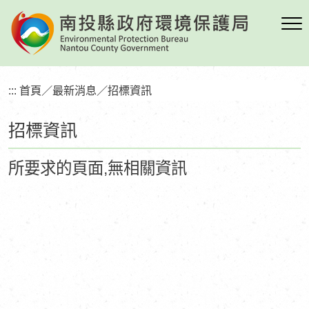
跳
到
主
要
內
:::
首頁
／
最新消息
／
招標資訊
容
區
招標資訊
塊
所要求的頁面,無相關資訊