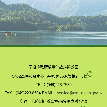
南投縣政府環境保護局辦公室
南
540225南投縣南投市中興路660號c棟2、3樓
投
TEL：(049)223-7530
縣
FAX：(049)223-8684
EMAIL：
service@mail.ntepb.gov.tw
政
空氣汙染防制科辦公室(南投縣立體育場)