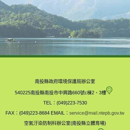
南投縣政府環境保護局辦公室
南
540225南投縣南投市中興路660號c棟2、3樓
投
TEL：(049)223-7530
縣
FAX：(049)223-8684
EMAIL：
service@mail.ntepb.gov.tw
政
空氣汙染防制科辦公室(南投縣立體育場)