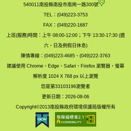
府
空
540011南投縣南投市南崗一路300號
環
氣
TEL：(049)223-3753
境
汙
FAX：(049)220-1687
保
染
上班(服務)時間：上午 08:00-12:00；下午 13:30-17:30 (週
護
防
六、日及例假日休息)
局
制
陳情專線：(049)223-4685、(049)222-3763
辦
科
建議使用 Chrome、Edge、Safari、Firefox 瀏覽器，螢幕
公
辦
解析度 1024 X 768 px 以上瀏覽
室
公
您是第33103196瀏覽者
地
室
更新日期：2026-08-06
圖
(南
Copyright©2013南投縣政府環境保護局版權所有
投
縣