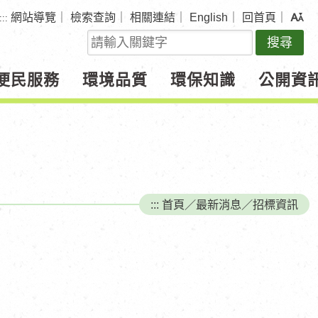
網站導覽
｜
檢索查詢
｜
相關連結
｜
English
｜
回首頁
｜
:::
關
鍵
字
便民服務
環境品質
環保知識
公開資
查
詢
:::
首頁
／
最新消息
／
招標資訊