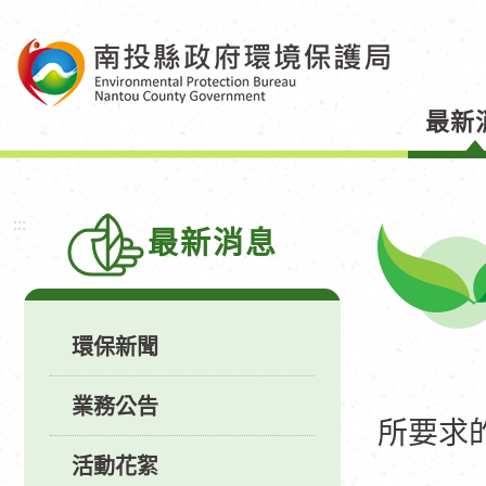
跳
到
主
要
最新
內
容
區
塊
:::
最新消息
環保新聞
業務公告
所要求
活動花絮