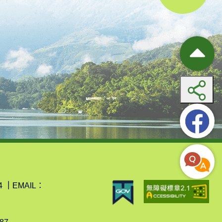
4
｜
EMAIL：