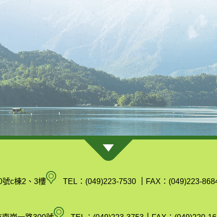
南
0號c棟2、3樓
TEL：(049)223-7530
｜
FAX：(049)223-868
投
縣
空