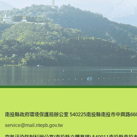
南投縣政府環境保護局辦公室
540225南投縣南投市中興路66
service@mail.ntepb.gov.tw