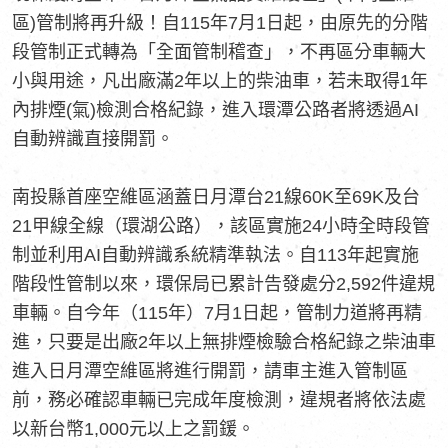
區)管制將再升級！自115年7月1日起，由原先的分階
段管制正式轉為「全面管制稽查」，不再區分車輛大
小與用途，凡出廠滿2年以上的柴油車，若未取得1年
內排煙(氣)檢測合格紀錄，進入環潭公路者將透過AI
自動辨識直接開罰。
南投縣首座空維區涵蓋日月潭台21線60K至69K及台
21甲線全線（環湖公路），該區實施24小時全時段管
制並利用AI自動辨識系統精準執法。自113年起實施
階段性管制以來，環保局已累計告發處分2,592件違規
車輛。自今年（115年）7月1日起，管制力道將再精
進，只要是出廠2年以上無排煙檢驗合格紀錄之柴油車
進入日月潭空維區將進行開罰，請車主進入管制區
前，務必確認車輛已完成年度檢測，違規者將依法處
以新台幣1,000元以上之罰鍰。