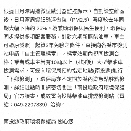
根據日月潭周邊微型感測器監控顯示，自劃設空維區
後，日月潭周邊細懸浮微粒（PM2.5）濃度較去年同
期大幅下降約 26%。為兼顧環保與民生便利，環保局
同步提供多項配套服務，針對六期新購柴油車，車主
可憑原發照日起算3年免驗之條件，直接向各縣市檢測
站申請「自主管理標章」，標章效期內視同檢測合
格；業者或車主若有10輛以上（4期後）大型柴油車
檢測需求，可逕向環保局預約指定地點(南投縣)進行
「下鄉檢測」，環保局亦不定期於縣內遊憩點駐點檢
測，詳細駐點時間請密切關注「南投縣政府環境保護
局」官方臉書，或致電南投縣柴油車排煙檢測站（電
話：049-2207839）洽詢。
南投縣政府環境保護局 關心您