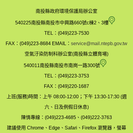
南投縣政府環境保護局辦公室
南
540225南投縣南投市中興路660號c棟2、3樓
投
TEL：(049)223-7530
縣
FAX：(049)223-8684
EMAIL：
service@mail.ntepb.gov.tw
政
空氣汙染防制科辦公室(南投縣立體育場)
府
空
540011南投縣南投市南崗一路300號
環
氣
TEL：(049)223-3753
境
汙
FAX：(049)220-1687
保
染
上班(服務)時間：上午 08:00-12:00；下午 13:30-17:30 (週
護
防
六、日及例假日休息)
局
制
陳情專線：(049)223-4685、(049)222-3763
辦
科
建議使用 Chrome、Edge、Safari、Firefox 瀏覽器，螢幕