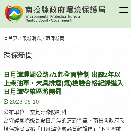
跳
到
主
要
內
:::
首頁
／
最新消息
／
環保新聞
容
區
環保新聞
塊
日月潭環湖公路7/1起全面管制 出廠2年以
上柴油車，未具排煙(氣)檢驗合格紀錄進入
日月潭空維區將開罰
2026-06-10
公布單位：空氣汙染防制科
為守護國際級景點日月潭的清新空氣，南投縣政府環
境保護局宣布「日月潭空氣品質維護區」(下同空維