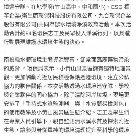
境巡守隊、在地學府(竹山高中、中和國小)、ESG 標
竿企業(衛生康環保科技股份有限公司、九合環保企業
股份有限公司)共同舉辦水環境淨溪教育活動。本次活
動合計約84名環保志工及民眾投入淨溪行列，以具體
行動展現維護水環境生態的決心。
南投縣水體環境生態資源豐富，卻常面臨廢棄物污染
的威脅 。環保局表示，小黃山風景區擁有獨特地理景
觀，更加觸動附近居民積極保護週邊環境，建立公私
協力的夥伴關係。本次活動透過水環境巡守隊、學校
與企業夥伴的同心協力，除了清除河岸垃圾，現場更
安排了「手持式水質監測器」與「水質簡易檢測包」
的使用教學及小黃山風景區生態介紹。志工及學生們
在專業人員引導下，親自監測清水溪水質及探索附近
生態，讓參與者從單純的環境清理提升至科學的環境