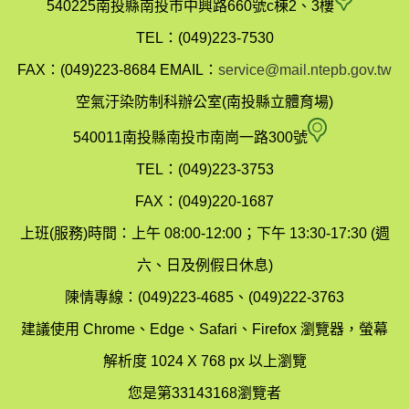
南
540225南投縣南投市中興路660號c棟2、3樓
投
TEL：(049)223-7530
縣
FAX：(049)223-8684
EMAIL：
service@mail.ntepb.gov.tw
政
空氣汙染防制科辦公室(南投縣立體育場)
府
空
540011南投縣南投市南崗一路300號
環
氣
TEL：(049)223-3753
境
汙
FAX：(049)220-1687
保
染
上班(服務)時間：上午 08:00-12:00；下午 13:30-17:30 (週
護
防
六、日及例假日休息)
局
制
陳情專線：(049)223-4685、(049)222-3763
辦
科
建議使用 Chrome、Edge、Safari、Firefox 瀏覽器，螢幕
公
辦
解析度 1024 X 768 px 以上瀏覽
室
公
您是第33143168瀏覽者