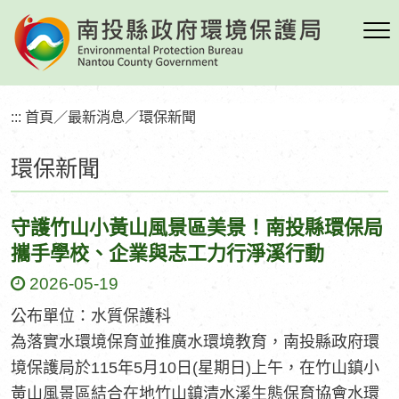
跳
到
主
要
內
:::
首頁
／
最新消息
／
環保新聞
容
區
環保新聞
塊
守護竹山小黃山風景區美景！南投縣環保局
攜手學校、企業與志工力行淨溪行動
2026-05-19
公布單位：水質保護科
為落實水環境保育並推廣水環境教育，南投縣政府環
境保護局於115年5月10日(星期日)上午，在竹山鎮小
黃山風景區結合在地竹山鎮清水溪生態保育協會水環