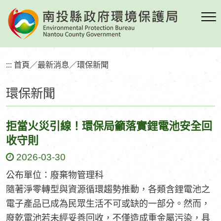
跳
到
主
要
內
:::
首頁
／
最新消息
／
環保新聞
容
區
環保新聞
塊
拒當火災引線！環保局籲落實鋰電池安全回
收守則
2026-03-30
公布單位：廢棄物管理科
隨著淨零轉型與資源循環趨勢推動，各類含鋰電池之
電子產品已成為民眾生活不可或缺的一部分。然而，
廢乾電池若未經妥善回收，不僅造成重金屬污染，具