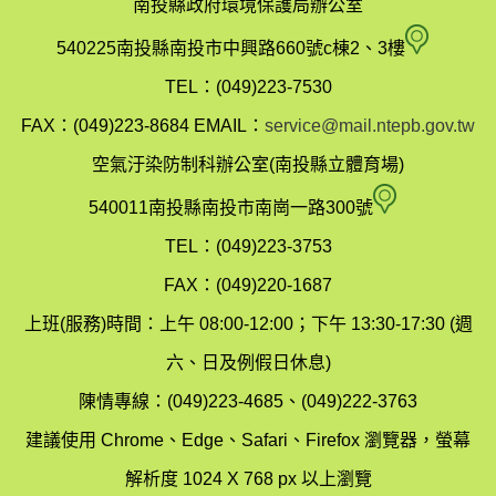
南投縣政府環境保護局辦公室
南
540225南投縣南投市中興路660號c棟2、3樓
投
TEL：(049)223-7530
縣
FAX：(049)223-8684
EMAIL：
service@mail.ntepb.gov.tw
政
空氣汙染防制科辦公室(南投縣立體育場)
府
空
540011南投縣南投市南崗一路300號
環
氣
TEL：(049)223-3753
境
汙
FAX：(049)220-1687
保
染
上班(服務)時間：上午 08:00-12:00；下午 13:30-17:30 (週
護
防
六、日及例假日休息)
局
制
陳情專線：(049)223-4685、(049)222-3763
辦
科
建議使用 Chrome、Edge、Safari、Firefox 瀏覽器，螢幕
公
辦
解析度 1024 X 768 px 以上瀏覽