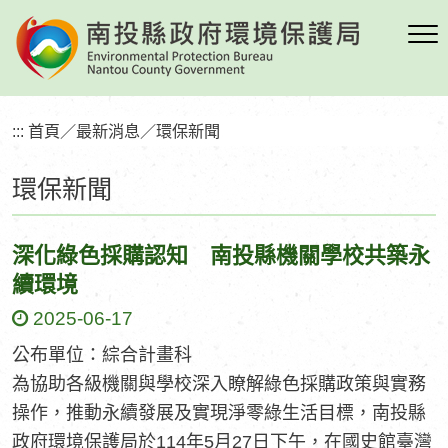
跳
到
主
要
內
:::
首頁
／
最新消息
／
環保新聞
容
區
環保新聞
塊
深化綠色採購認知 南投縣機關學校共築永
續環境
2025-06-17
公布單位：綜合計畫科
為協助各級機關與學校深入瞭解綠色採購政策與實務
操作，推動永續發展及實現淨零綠生活目標，南投縣
政府環境保護局於114年5月27日下午，在國史館臺灣