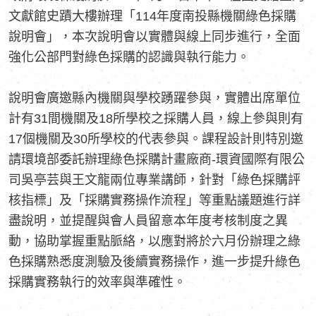
文獻館史蹟大樓辦理「114年度南投縣機關綠色採購
說明會」，本次說明會以實體與線上同步進行，全面
強化公部門對綠色採購的認識與執行能力。
說明會廣邀縣內機關與學校踴躍參與，實體出席單位
計有31間機關及18所學校之採購人員，線上參與則有
17個機關及30所學校的代表參與。課程設計則特別邀
請環境部委託辦理綠色採購計畫廠商-環資國際有限公
司吳亭芸與王文龍兩位專業講師，針對「綠色採購評
核指標」及「採購實務操作流程」等重點議題進行詳
盡說明，並提醒與會人員留意本年度考核制度之異
動，協助掌握重點脈絡，以應對將於六月份辦理之綠
色採購熟悉度測驗及後續實務操作，進一步提升綠色
採購實務執行的效率與準確性。