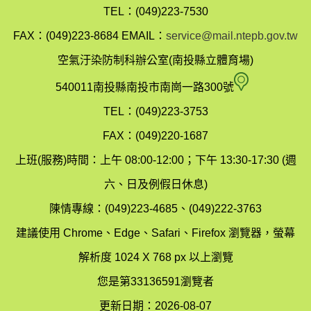
投
TEL：(049)223-7530
縣
FAX：(049)223-8684
EMAIL：
service@mail.ntepb.gov.tw
政
空氣汙染防制科辦公室(南投縣立體育場)
府
空
540011南投縣南投市南崗一路300號
環
氣
TEL：(049)223-3753
境
汙
FAX：(049)220-1687
保
染
上班(服務)時間：上午 08:00-12:00；下午 13:30-17:30 (週
護
防
六、日及例假日休息)
局
制
陳情專線：(049)223-4685、(049)222-3763
辦
科
建議使用 Chrome、Edge、Safari、Firefox 瀏覽器，螢幕
公
辦
解析度 1024 X 768 px 以上瀏覽
室
公
您是第33136591瀏覽者
地
室
更新日期：2026-08-07