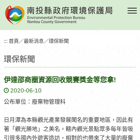
跳
到
主
要
內
:::
首頁
／
最新消息
／
環保新聞
容
區
環保新聞
塊
伊達邵商圈資源回收競賽獎金等您拿!
2020-06-10
公布單位：廢棄物管理科
日月潭為本縣觀光產業發展聞名的重要地區，因此有
著「觀光勝地」之美名。轄內觀光景點眾多每年皆吸
引很多國內外遊客造訪，相對的也帶來了大量的廢棄