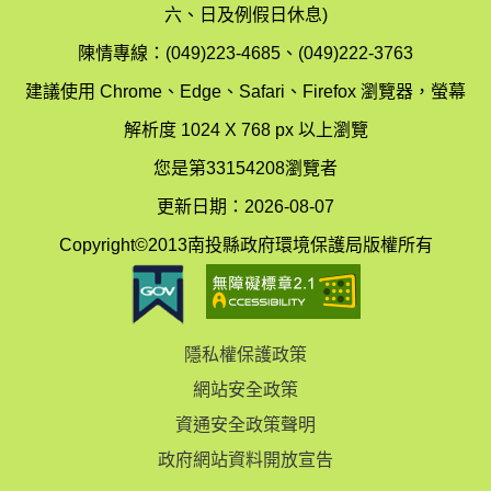
護
防
六、日及例假日休息)
局
制
陳情專線：(049)223-4685、(049)222-3763
辦
科
建議使用 Chrome、Edge、Safari、Firefox 瀏覽器，螢幕
公
辦
解析度 1024 X 768 px 以上瀏覽
室
公
您是第33154208瀏覽者
地
室
更新日期：2026-08-07
圖
(南
Copyright©2013南投縣政府環境保護局版權所有
投
縣
隱私權保護政策
立
網站安全政策
體
資通安全政策聲明
育
政府網站資料開放宣告
場)