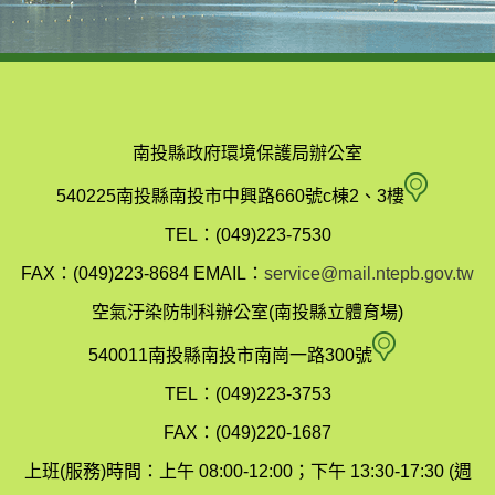
南投縣政府環境保護局辦公室
南
540225南投縣南投市中興路660號c棟2、3樓
投
TEL：(049)223-7530
縣
FAX：(049)223-8684
EMAIL：
service@mail.ntepb.gov.tw
政
空氣汙染防制科辦公室(南投縣立體育場)
府
空
540011南投縣南投市南崗一路300號
環
氣
TEL：(049)223-3753
境
汙
FAX：(049)220-1687
保
染
上班(服務)時間：上午 08:00-12:00；下午 13:30-17:30 (週