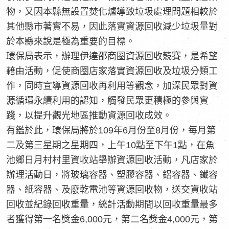
物，又因本縣無設置焚化爐導致垃圾處理問題相較於
其他縣市著實不易，因此落實資源回收減少垃圾量對
於本縣來說是極為重要的目標。
環保局表示，辦理伊達邵商圈資源回收競賽，是希望
藉由活動，促使商圈店家落實資源回收及垃圾分類工
作，同時宣導資源回收再利用等觀念，加深民眾對資
源循環永續利用的認知，觸發民眾更積極的參與實
踐，以提升觀光地區推動資源回收成效。
有鑑於此，環保局將於109年6月份至8月份，每月第
二及第三星期之星期四，上午10點至下午1點，在魚
池鄉日月村村里資收站舉辦資源回收活動，凡店家於
辦理活動日，將玻璃容器、塑膠容器、鋁容器、鐵容
器、紙容器、及廢乾電池等資源回收物，送交資收站
回收並紀錄回收重量，統計活動期間以回收重量最多
者獲得第一名獎金6,000元，第二名獎金4,000元，第