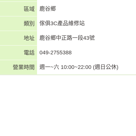
鹿谷鄉
區域
傢俱3C產品維修站
類別
鹿谷鄉中正路一段43號
地址
049-2755388
電話
週一~六 10:00~22:00 (週日公休)
營業時間