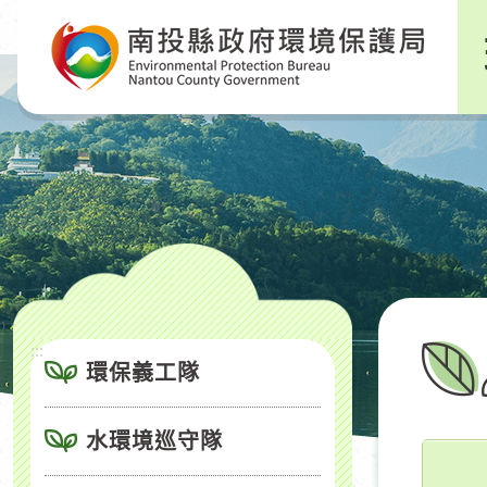
跳
到
主
要
內
容
區
塊
:::
環保義工隊
水環境巡守隊