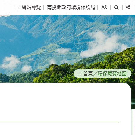
搜
分
網站導覽
｜
南投縣政府環境保護局
｜
｜
｜
:::
尋
享
:::
首頁
／
環保藏寶地圖