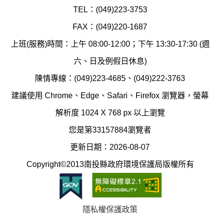
環
氣
TEL：(049)223-3753
境
汙
FAX：(049)220-1687
保
染
上班(服務)時間：上午 08:00-12:00；下午 13:30-17:30 (週
護
防
六、日及例假日休息)
局
制
陳情專線：(049)223-4685、(049)222-3763
辦
科
建議使用 Chrome、Edge、Safari、Firefox 瀏覽器，螢幕
公
辦
解析度 1024 X 768 px 以上瀏覽
室
公
您是第33157884瀏覽者
地
室
更新日期：2026-08-07
圖
(南
Copyright©2013南投縣政府環境保護局版權所有
投
縣
隱私權保護政策
立