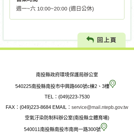
週一~六 10:00~20:00 (週日公休)
回上頁
南投縣政府環境保護局辦公室
南
540225南投縣南投市中興路660號c棟2、3樓
投
TEL：(049)223-7530
縣
FAX：(049)223-8684
EMAIL：
service@mail.ntepb.gov.tw
政
空氣汙染防制科辦公室(南投縣立體育場)
府
空
540011南投縣南投市南崗一路300號