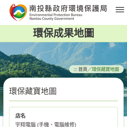
跳
到
主
要
環保成果地圖
內
容
區
塊
:::
首頁
／
環保藏寶地圖
環保藏寶地圖
店名
宇翔電腦 (手機、電腦維修)