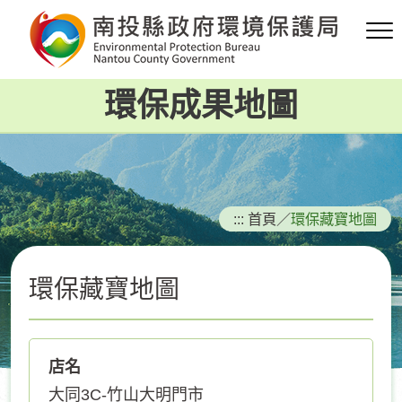
跳
到
主
要
環保成果地圖
內
容
區
塊
:::
首頁
／
環保藏寶地圖
環保藏寶地圖
店名
大同3C-竹山大明門市