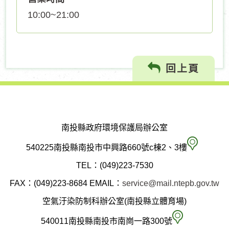
10:00~21:00
回上頁
南投縣政府環境保護局辦公室
南
540225南投縣南投市中興路660號c棟2、3樓
投
TEL：(049)223-7530
縣
FAX：(049)223-8684
EMAIL：
service@mail.ntepb.gov.tw
政
空氣汙染防制科辦公室(南投縣立體育場)
府
空
540011南投縣南投市南崗一路300號