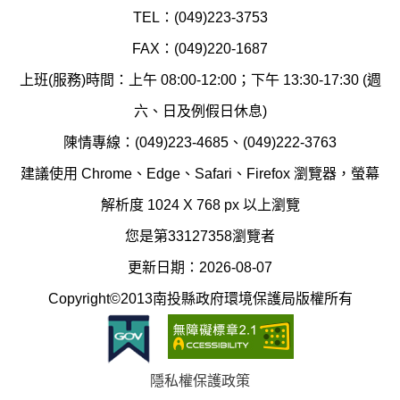
環
氣
TEL：(049)223-3753
境
汙
FAX：(049)220-1687
保
染
上班(服務)時間：上午 08:00-12:00；下午 13:30-17:30 (週
護
防
六、日及例假日休息)
局
制
陳情專線：(049)223-4685、(049)222-3763
辦
科
建議使用 Chrome、Edge、Safari、Firefox 瀏覽器，螢幕
公
辦
解析度 1024 X 768 px 以上瀏覽
室
公
您是第33127358瀏覽者
地
室
更新日期：2026-08-07
圖
(南
Copyright©2013南投縣政府環境保護局版權所有
投
縣
隱私權保護政策
立