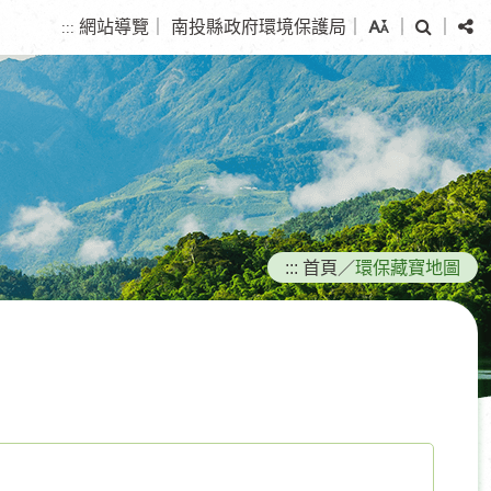
搜
分
網站導覽
｜
南投縣政府環境保護局
｜
｜
｜
:::
尋
享
:::
首頁
／
環保藏寶地圖