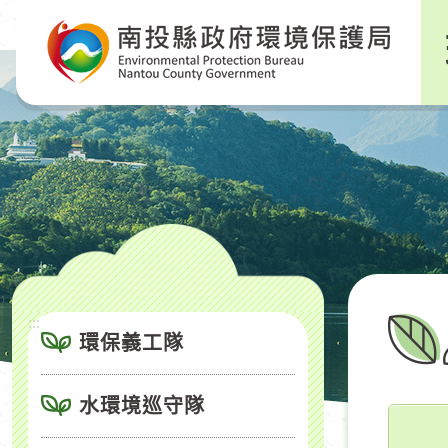
跳
到
主
要
內
容
區
塊
:::
環保義工隊
水環境巡守隊