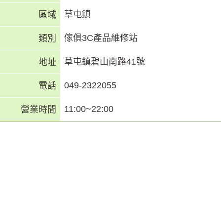
草屯鎮
區域
傢俱3C產品維修站
類別
草屯鎮碧山南路41號
地址
049-2322055
電話
11:00~22:00
營業時間