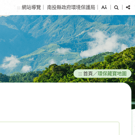
搜
分
網站導覽
｜
南投縣政府環境保護局
｜
｜
｜
:::
尋
享
:::
首頁
／
環保藏寶地圖