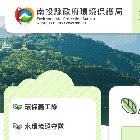
跳
到
主
要
內
容
區
塊
:::
環保義工隊
水環境巡守隊