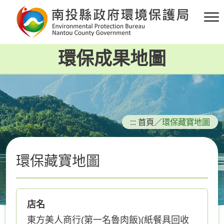
跳
到
主
要
環保成果地圖
內
容
區
塊
:::
首頁
／
環保藏寶地圖
環保藏寶地圖
店名
東方美人商行(第一名魯肉飯)(紙餐具回收