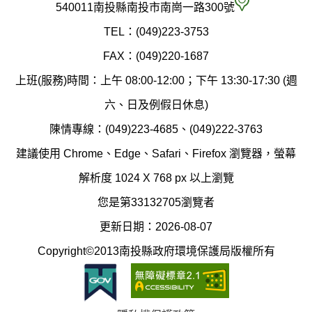
府
空
540011南投縣南投市南崗一路300號
環
氣
TEL：(049)223-3753
境
汙
FAX：(049)220-1687
保
染
上班(服務)時間：上午 08:00-12:00；下午 13:30-17:30 (週
護
防
六、日及例假日休息)
局
制
陳情專線：(049)223-4685、(049)222-3763
辦
科
建議使用 Chrome、Edge、Safari、Firefox 瀏覽器，螢幕
公
辦
解析度 1024 X 768 px 以上瀏覽
室
公
您是第33132705瀏覽者
地
室
更新日期：2026-08-07
圖
(南
Copyright©2013南投縣政府環境保護局版權所有
投
縣