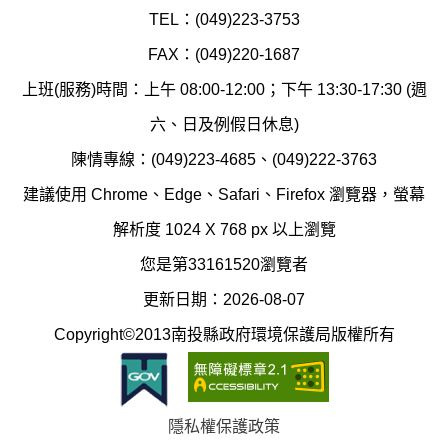
環
氣
TEL：(049)223-3753
境
汙
FAX：(049)220-1687
保
染
上班(服務)時間：上午 08:00-12:00；下午 13:30-17:30 (週
護
防
六、日及例假日休息)
局
制
陳情專線：(049)223-4685、(049)222-3763
辦
科
建議使用 Chrome、Edge、Safari、Firefox 瀏覽器，螢幕
公
辦
解析度 1024 X 768 px 以上瀏覽
室
公
您是第33161520瀏覽者
地
室
更新日期：2026-08-07
圖
(南
Copyright©2013南投縣政府環境保護局版權所有
投
縣
隱私權保護政策
立