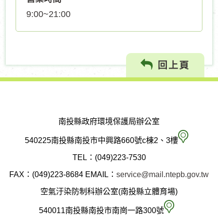
9:00~21:00
回上頁
南投縣政府環境保護局辦公室
南
540225南投縣南投市中興路660號c棟2、3樓
投
TEL：(049)223-7530
縣
FAX：(049)223-8684
EMAIL：
service@mail.ntepb.gov.tw
政
空氣汙染防制科辦公室(南投縣立體育場)
府
空
540011南投縣南投市南崗一路300號