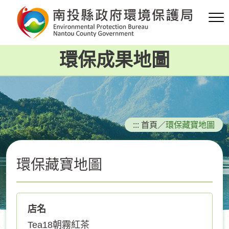
跳
到
主
要
環保成果地圖
內
容
區
塊
:::
首頁
／
環保藏寶地圖
環保藏寶地圖
店名
Tea18朝霧紅茶