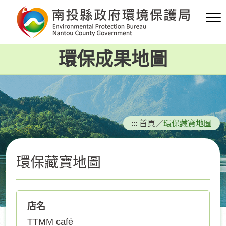
跳
到
主
要
環保成果地圖
內
容
區
塊
:::
首頁
／
環保藏寶地圖
環保藏寶地圖
店名
TTMM café