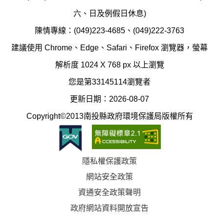
護
防
六、日及例假日休息)
局
制
陳情專線：(049)223-4685、(049)222-3763
辦
科
建議使用 Chrome、Edge、Safari、Firefox 瀏覽器，螢幕
公
辦
解析度 1024 X 768 px 以上瀏覽
室
公
您是第33145114瀏覽者
地
室
更新日期：2026-08-07
圖
(南
Copyright©2013南投縣政府環境保護局版權所有
投
縣
隱私權保護政策
立
網站安全政策
體
資通安全政策聲明
育
政府網站資料開放宣告
場)