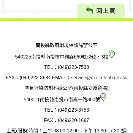
回上頁
南投縣政府環境保護局辦公室
南
540225南投縣南投市中興路660號c棟2、3樓
投
TEL：(049)223-7530
縣
FAX：(049)223-8684
EMAIL：
service@mail.ntepb.gov.tw
政
空氣汙染防制科辦公室(南投縣立體育場)
府
空
540011南投縣南投市南崗一路300號
環
氣
TEL：(049)223-3753
境
汙
FAX：(049)220-1687
保
染
上班(服務)時間：上午 08:00-12:00；下午 13:30-17:30 (週